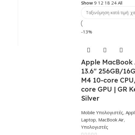
Show
9
12
18
24
All
-13%
Apple MacBook 
13.6″ 256GB/16G
M4 10-core CPU
core GPU | GR K
Silver
Mobile Υπολογιστές
,
Appl
Laptop
,
MacBook Air
,
Υπολογιστές