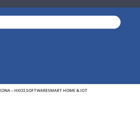
ΙΚΌΝΑ – ΉΧΟΣ
SOFTWARE
SMART HOME & IOT