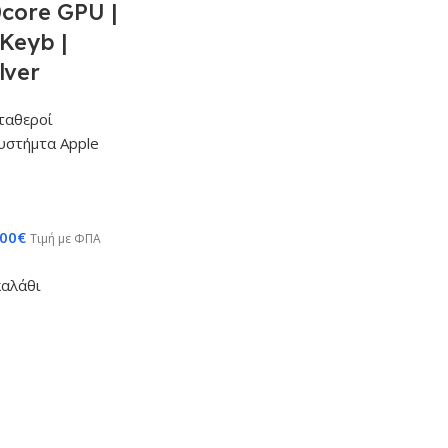
core GPU |
Keyb |
lver
ταθεροί
υστήμτα Apple
,00
€
Τιμή με ΦΠΑ
καλάθι