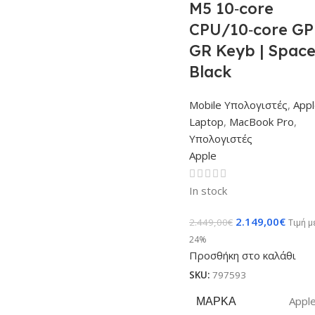
M5 10‑core
CPU/10‑core GP
GR Keyb | Spac
Black
Mobile Υπολογιστές
,
Appl
Laptop
,
MacBook Pro
,
Υπολογιστές
Apple
In stock
2.149,00
€
2.449,00
€
Τιμή 
24%
Προσθήκη στο καλάθι
SKU:
797593
ΜΆΡΚΑ
Appl