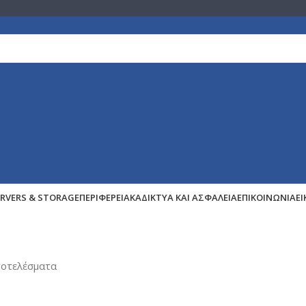
ERVERS & STORAGE
ΠΕΡΙΦΕΡΕΙΑΚΆ
ΔΊΚΤΥΑ ΚΑΙ ΑΣΦΆΛΕΙΑ
ΕΠΙΚΟΙΝΩΝΊΑ
Ε
ποτελέσματα