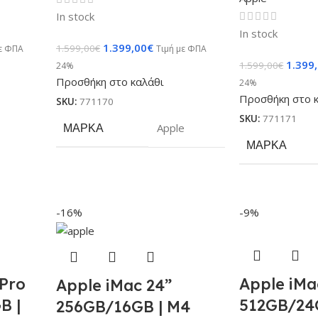
In stock
In stock
1.399,00
€
1.599,00
€
με ΦΠΑ
Τιμή με ΦΠΑ
1.399
1.599,00
€
24%
Προσθήκη στο καλάθι
24%
Προσθήκη στο 
SKU:
771170
SKU:
771171
ΜΆΡΚΑ
Apple
ΜΆΡΚΑ
-16%
-9%
Pro
Apple iMa
Apple iMac 24”
B |
512GB/24
256GB/16GB | M4