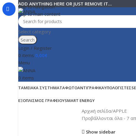
ADD ANYTHING HERE OR JUST REMOVE IT…
Skip to navigation
Skip to main content
Select category
Search
Login / Register
0
items
0,00
€
Menu
0
items
ΤΑΜΕΙΑΚΆ ΣΥΣΤΉΜΑΤΑ
ΦΩΤΟΑΝΤΙΓΡΑΦΙΚΆ
ΥΠΟΛΟΓΙΣΤΈΣ
S
ΕΞΟΠΛΙΣΜΌΣ ΓΡΑΦΕΊΟΥ
SMART ENERGY
Αρχική σελίδα
APPLE
Προβάλλονται όλα - 7 α
Show sidebar