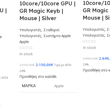
10core/10
10core/10core GPU |
U |
GR Magic 
GR Magic Keyb |
e
Mouse | Si
Mouse | Silver
Υπολογιστές
,
Σ
Υπολογιστές
,
Σταθεροί
Υπολογιστές
,
Σ
Υπολογιστές
,
Συστήμτα Apple
e
Apple
In stock
In stock
2.649
2.899,00
€
2.150,00
€
24%
2.550,00
€
Τιμή με ΦΠΑ
Προσθήκη στο 
24%
Προσθήκη στο καλάθι
με ΦΠΑ
ΜΆΡΚΑ
Apple
e