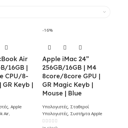
-16%
Book Air
Apple iMac 24”
GB/16GB |
256GB/16GB | M4
re CPU/8-
8core/8core GPU |
| GR Keyb |
GR Magic Keyb |
Mouse | Blue
στές
,
Apple
Υπολογιστές
,
Σταθεροί
k Air
,
Υπολογιστές
,
Συστήμτα Apple
In stock