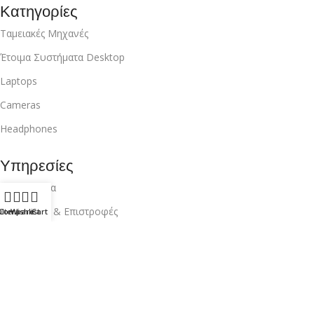
Κατηγορίες
Ταμειακές Μηχανές
Έτοιμα Συστήματα Desktop
Laptops
Cameras
Headphones
Υπηρεσίες
Επικοινωνία
Αποστολές & Επιστροφές
ilters
Compare
Wishlist
Cart
Anna-losimo.net
Copyright
2024
Κατασκευή Ιστοσελίδας
.