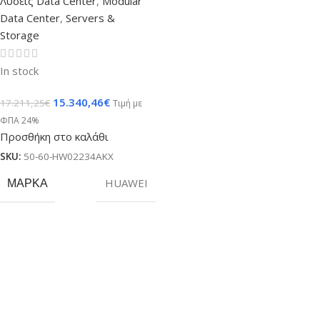
Λύσεις Data Center
,
Modular
Data Center
,
Servers &
Storage
In stock
15.340,46
€
17.211,25
€
Τιμή με
ΦΠΑ 24%
Προσθήκη στο καλάθι
SKU:
50-60-HW02234AKX
ΜΆΡΚΑ
HUAWEI