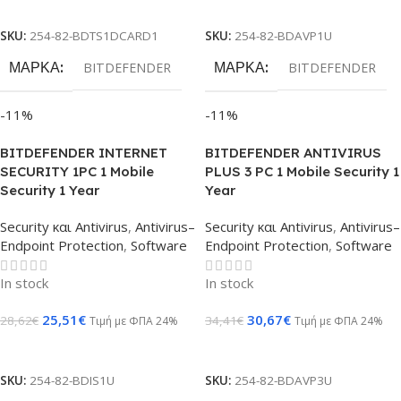
Προσθήκη Στο Καλάθι
Προσθήκη Στο Καλάθι
SKU:
254-82-BDTS1DCARD1
SKU:
254-82-BDAVP1U
ΜΆΡΚΑ
ΜΆΡΚΑ
BITDEFENDER
BITDEFENDER
-11%
-11%
BITDEFENDER INTERNET
BITDEFENDER ANTIVIRUS
SECURITY 1PC 1 Mobile
PLUS 3 PC 1 Mobile Security 1
Security 1 Year
Year
Security και Antivirus
,
Antivirus–
Security και Antivirus
,
Antivirus–
Endpoint Protection
,
Software
Endpoint Protection
,
Software
In stock
In stock
25,51
€
30,67
€
28,62
€
34,41
€
Τιμή με ΦΠΑ 24%
Τιμή με ΦΠΑ 24%
Προσθήκη Στο Καλάθι
Προσθήκη Στο Καλάθι
SKU:
254-82-BDIS1U
SKU:
254-82-BDAVP3U