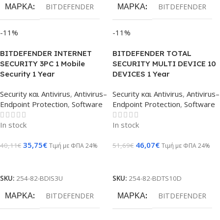
ΜΆΡΚΑ
ΜΆΡΚΑ
BITDEFENDER
BITDEFENDER
-11%
-11%
BITDEFENDER INTERNET
BITDEFENDER TOTAL
SECURITY 3PC 1 Mobile
SECURITY MULTI DEVICE 10
Security 1 Year
DEVICES 1 Year
Security και Antivirus
,
Antivirus–
Security και Antivirus
,
Antivirus–
Endpoint Protection
,
Software
Endpoint Protection
,
Software
In stock
In stock
35,75
€
46,07
€
40,11
€
51,69
€
Τιμή με ΦΠΑ 24%
Τιμή με ΦΠΑ 24%
Προσθήκη Στο Καλάθι
Προσθήκη Στο Καλάθι
SKU:
254-82-BDIS3U
SKU:
254-82-BDTS10D
ΜΆΡΚΑ
ΜΆΡΚΑ
BITDEFENDER
BITDEFENDER