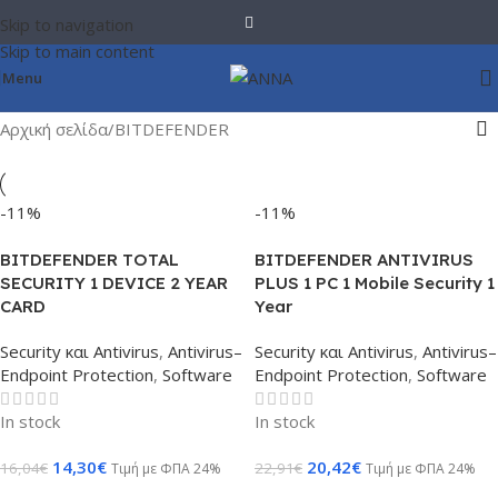
Skip to navigation
Skip to main content
Menu
Αρχική σελίδα
BITDEFENDER
-11%
-11%
BITDEFENDER TOTAL
BITDEFENDER ANTIVIRUS
SECURITY 1 DEVICE 2 YEAR
PLUS 1 PC 1 Mobile Security 1
CARD
Year
Security και Antivirus
,
Antivirus–
Security και Antivirus
,
Antivirus–
Endpoint Protection
,
Software
Endpoint Protection
,
Software
In stock
In stock
14,30
€
20,42
€
16,04
€
22,91
€
Τιμή με ΦΠΑ 24%
Τιμή με ΦΠΑ 24%