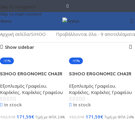
Skip to navigation
Skip to main content
Menu
Αρχική σελίδα
SIHOO
Προβάλλονται όλα - 9 αποτελέσματα
Show sidebar
-11%
-11%
SIHOO ERGONOMIC CHAIR
SIHOO ERGONOMIC CHAIR
B100 PRO BLACK
B100 PRO GREY WHITE
Εξοπλισμός Γραφείου
,
Εξοπλισμός Γραφείου
,
Καρέκλες
,
Καρέκλες Γραφείου
Καρέκλες
,
Καρέκλες Γραφείου
In stock
In stock
171,59
€
171,59
€
192,51
€
192,51
€
Τιμή με ΦΠΑ 24%
Τιμή με ΦΠΑ 24%
Προσθήκη Στο Καλάθι
Προσθήκη Στο Καλάθι