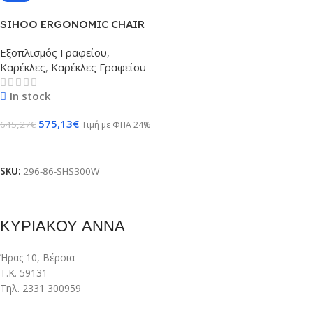
SIHOO ERGONOMIC CHAIR
DORO S300 OFF WHITE
Εξοπλισμός Γραφείου
,
Καρέκλες
,
Καρέκλες Γραφείου
In stock
575,13
€
645,27
€
Τιμή με ΦΠΑ 24%
Προσθήκη Στο Καλάθι
SKU:
296-86-SHS300W
ΚΥΡΙΑΚΟΥ ΑΝΝΑ
Ήρας 10, Βέροια
Τ.Κ. 59131
Τηλ. 2331 300959