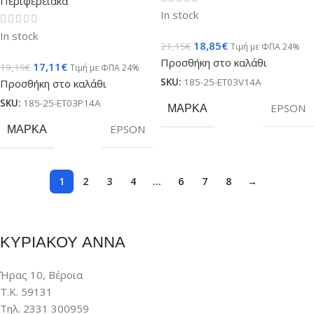
Περιφερειακά
In stock
In stock
18,85
€
21,15
€
Τιμή με ΦΠΑ 24%
Προσθήκη στο καλάθι
17,11
€
19,19
€
Τιμή με ΦΠΑ 24%
SKU:
185-25-ET03V14A
Προσθήκη στο καλάθι
SKU:
185-25-ET03P14A
ΜΆΡΚΑ
EPSON
ΜΆΡΚΑ
EPSON
1
2
3
4
…
6
7
8
→
ΚΥΡΙΑΚΟΥ ΑΝΝΑ
Ήρας 10, Βέροια
Τ.Κ. 59131
Τηλ. 2331 300959