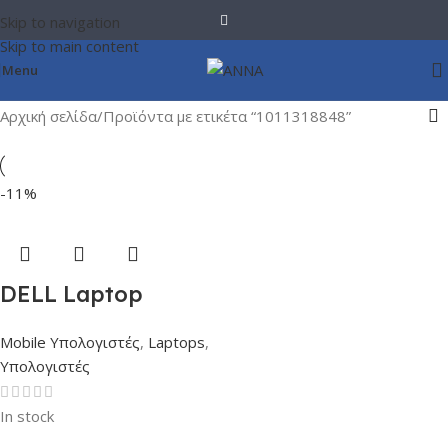
Skip to navigation
Skip to main content
Menu
Αρχική σελίδα
Προϊόντα με ετικέτα “1011318848”
-11%
DELL Laptop
Latitude 5455 14”
Mobile Υπολογιστές
,
Laptops
,
FHD/Snapdragon X
Υπολογιστές
Plus X1P-64-
100/16GB/512GB
In stock
SSD/Qualcomm