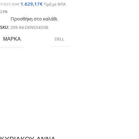
1.629,17
€
1.827,84
€
Τιμή με ΦΠΑ
Adreno/Win 11
24%
Pro/3Y Prosupport
Προσθήκη στο καλάθι
NBD
SKU:
209-94-DENS5455B
ΜΆΡΚΑ
DELL
ΚΥΡΙΑΚΟΥ ΑΝΝΑ