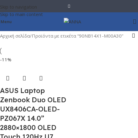
Skip to navigation
Skip to main content
Menu
Αρχική σελίδα
Προϊόντα με ετικέτα “90NB14X1-M00A30”
-11%
ASUS Laptop
Zenbook Duo OLED
UX8406CA-OLED-
PZ067X 14.0”
2880×1800 OLED
Touch 120Hz U7