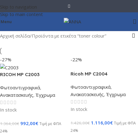
Skip to navigation
Skip to main content
Menu
Αρχική σελίδα
Προϊόντα με ετικέτα “toner colour”
-27%
-22%
Ricoh MP C2004
RICOH MP C2003
Φωτοαντιγραφικά
,
Φωτοαντιγραφικά
,
Ανακατασκευής
,
Έγχρωμα
Ανακατασκευής
,
Έγχρωμα
In stock
In stock
1.116,00
€
992,00
€
1.426,00
€
Τιμή με ΦΠΑ
1.364,00
€
Τιμή με ΦΠΑ
24%
24%