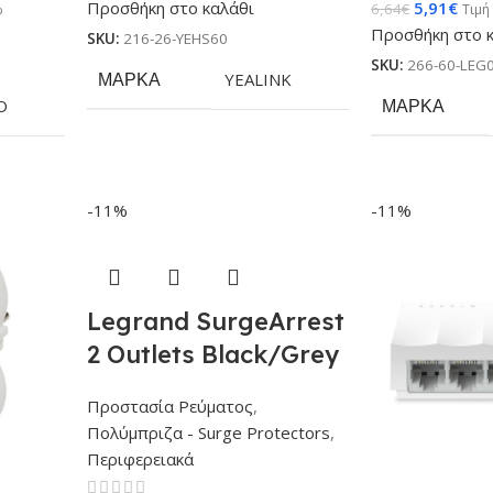
Προσθήκη στο καλάθι
5,91
€
6,64
€
%
Τιμή
Προσθήκη στο 
SKU:
216-26-YEHS60
SKU:
266-60-LEG
ΜΆΡΚΑ
YEALINK
O
ΜΆΡΚΑ
-11%
-11%
Legrand SurgeArrest
2 Outlets Black/Grey
Προστασία Ρεύματος
,
Πολύμπριζα - Surge Protectors
,
Περιφερειακά