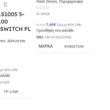
Flash Drives
,
Περιφερειακά
LS1005 5-
In stock
100
7,40
€
8,30
€
Τιμή με ΦΠΑ 24%
 SWITCH PL
Προσθήκη στο καλάθι
SKU:
190-03-KGU70G6
hes
,
Δίκτυα και
ΜΆΡΚΑ
KINGSTON
 με ΦΠΑ 24%
καλάθι
LS1005
TP-LINK