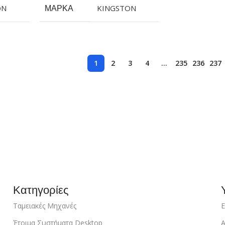
ON
ΜΆΡΚΑ
KINGSTON
1
2
3
4
…
235
236
237
Κατηγορίες
Ταμειακές Μηχανές
Ε
Έτοιμα Συστήματα Desktop
Α