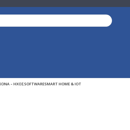
ΙΚΌΝΑ – ΉΧΟΣ
SOFTWARE
SMART HOME & IOT