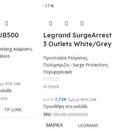
-11%
UB500
Legrand SurgeArrest
3 Outlets White/Grey
orking Adapters
,
άλεια
Προστασία Ρεύματος
,
Πολύμπριζα - Surge Protectors
,
Περιφερειακά
 με ΦΠΑ 24%
In stock
καλάθι
B500
7,73
€
8,67
€
Τιμή με ΦΠΑ 24%
Προσθήκη στο καλάθι
TP-LINK
SKU:
266-60-LEG694520
ΜΆΡΚΑ
LEGRAND