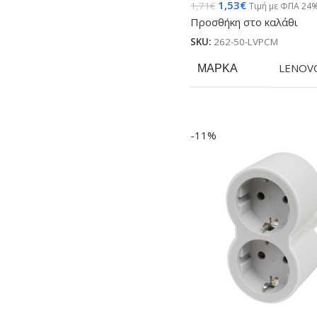
1,53
€
1,71
€
Τιμή με ΦΠΑ 24
Προσθήκη στο καλάθι
SKU:
262-50-LVPCM
ΜΆΡΚΑ
LENOV
-11%