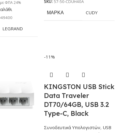
SKU:
57-50-CDUH40A
 με ΦΠΑ 24%
καλάθι
ΜΆΡΚΑ
CUDY
049400
LEGRAND
-11%
KINGSTON USB Stick
Data Traveler
DT70/64GB, USB 3.2
Type-C, Black
Συνοδευτικά Υπολογιστών
,
USB