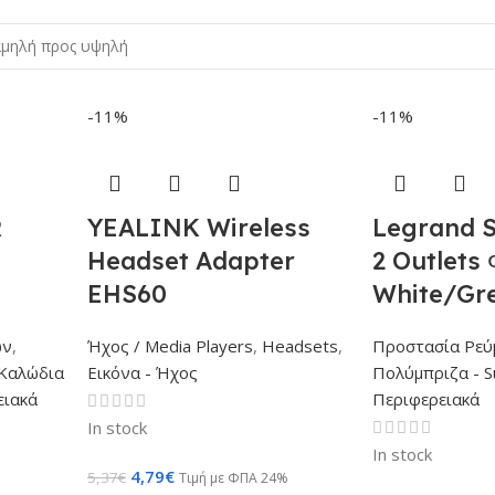
-11%
-11%
R
YEALINK Wireless
Legrand 
Headset Adapter
2 Outlets 
EHS60
White/Gr
ών
,
Ήχος / Media Players
,
Headsets
,
Προστασία Ρεύ
Καλώδια
Εικόνα - Ήχος
Πολύμπριζα - S
ειακά
Περιφερειακά
In stock
In stock
4,79
€
5,37
€
Τιμή με ΦΠΑ 24%