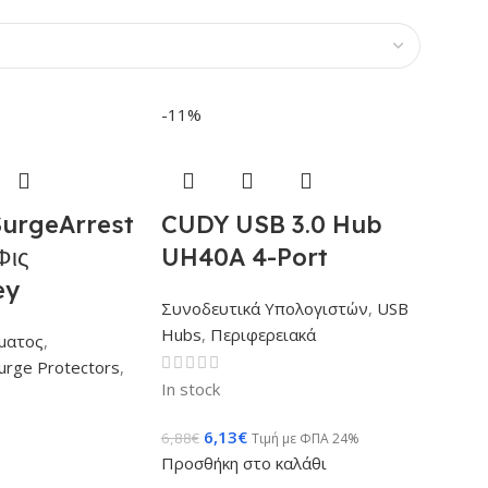
-11%
SurgeArrest
CUDY USB 3.0 Hub
Φις
UH40A 4-Port
ey
Συνοδευτικά Υπολογιστών
,
USB
Hubs
,
Περιφερειακά
ματος
,
urge Protectors
,
In stock
6,13
€
6,88
€
Τιμή με ΦΠΑ 24%
Προσθήκη στο καλάθι