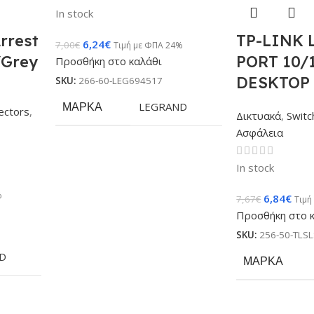
In stock
rrest
TP-LINK 
6,24
€
7,00
€
Τιμή με ΦΠΑ 24%
/Grey
PORT 10/
Προσθήκη στο καλάθι
DESKTOP
SKU:
266-60-LEG694517
ΜΆΡΚΑ
LEGRAND
ectors
,
Δικτυακά
,
Switc
Ασφάλεια
In stock
%
6,84
€
7,67
€
Τιμή
Προσθήκη στο 
SKU:
256-50-TLS
D
ΜΆΡΚΑ