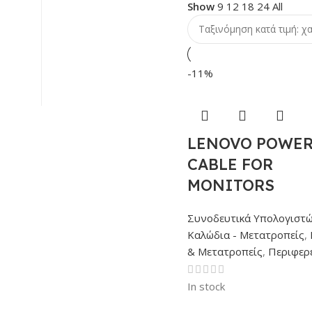
Show
9
12
18
24
All
-11%
LENOVO POWE
CABLE FOR
MONITORS
Συνοδευτικά Υπολογιστ
Καλώδια - Μετατροπείς
,
& Μετατροπείς
,
Περιφερ
In stock