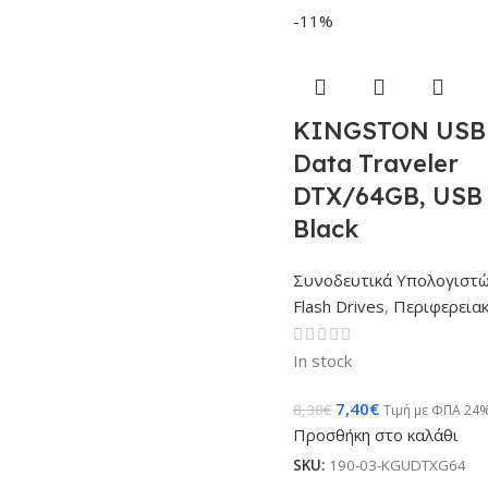
-11%
KINGSTON USB 
Data Traveler
DTX/64GB, USB 3
Black
Συνοδευτικά Υπολογιστ
Flash Drives
,
Περιφερεια
In stock
7,40
€
8,30
€
Τιμή με ΦΠΑ 24
Προσθήκη στο καλάθι
SKU:
190-03-KGUDTXG64