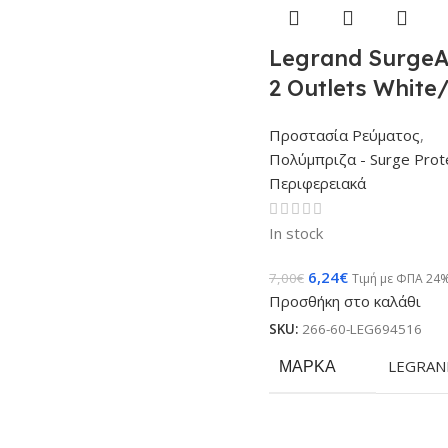
Legrand SurgeA
2 Outlets White
Προστασία Ρεύματος
,
Πολύμπριζα - Surge Prot
Περιφερειακά
In stock
6,24
€
7,00
€
Τιμή με ΦΠΑ 24
Προσθήκη στο καλάθι
SKU:
266-60-LEG694516
ΜΆΡΚΑ
LEGRAN