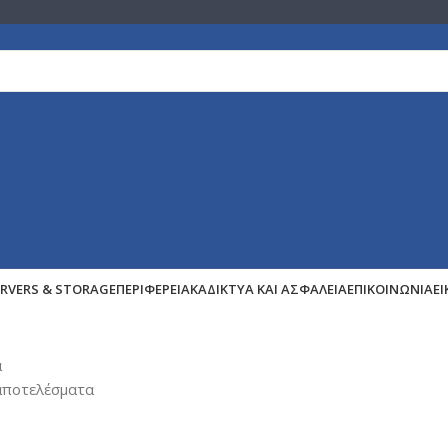
ERVERS & STORAGE
ΠΕΡΙΦΕΡΕΙΑΚΆ
ΔΊΚΤΥΑ ΚΑΙ ΑΣΦΆΛΕΙΑ
ΕΠΙΚΟΙΝΩΝΊΑ
Ε
α
αποτελέσματα