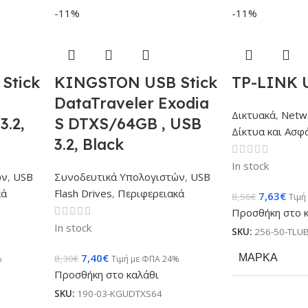
-11%
-11%
Stick
KINGSTON USB Stick
TP-LINK 
DataTraveler Exodia
Δικτυακά
,
Netw
.2,
S DTXS/64GB , USB
Δίκτυα και Ασφ
3.2, Black
In stock
ών
,
USB
Συνοδευτικά Υπολογιστών
,
USB
κά
Flash Drives
,
Περιφερειακά
7,63
€
8,56
€
Τιμή
Προσθήκη στο 
In stock
SKU:
256-50-TLU
ΜΆΡΚΑ
7,40
€
8,30
€
%
Τιμή με ΦΠΑ 24%
Προσθήκη στο καλάθι
SKU:
190-03-KGUDTXS64