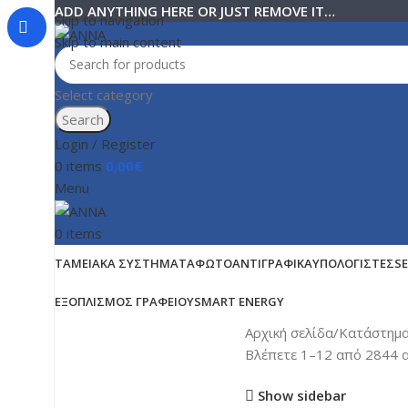
ADD ANYTHING HERE OR JUST REMOVE IT…
Skip to navigation
Skip to main content
Select category
Search
Login / Register
0
items
0,00
€
Menu
0
items
ΤΑΜΕΙΑΚΆ ΣΥΣΤΉΜΑΤΑ
ΦΩΤΟΑΝΤΙΓΡΑΦΙΚΆ
ΥΠΟΛΟΓΙΣΤΈΣ
S
ΕΞΟΠΛΙΣΜΌΣ ΓΡΑΦΕΊΟΥ
SMART ENERGY
Αρχική σελίδα
Κατάστημ
Βλέπετε 1–12 από 2844 
Show sidebar