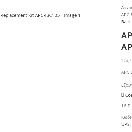
Αρχι
APC 
Back 
AP
AP
774,6
APC 
Εξαν
Co
16
Pe
Κωδι
UPS
,