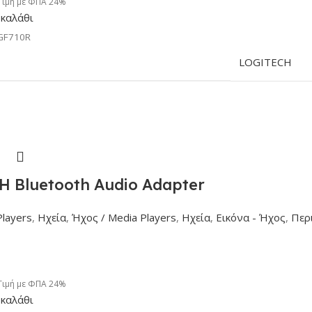
Τιμή με ΦΠΑ 24%
καλάθι
GF710R
LOGITECH
 Bluetooth Audio Adapter
Players
,
Ηχεία
,
Ήχος / Media Players
,
Ηχεία
,
Εικόνα - Ήχος
,
Περ
Τιμή με ΦΠΑ 24%
καλάθι