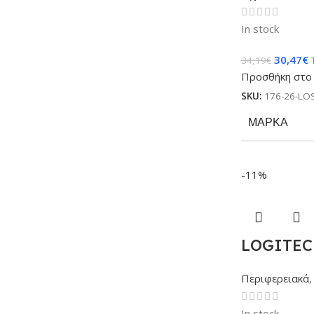
In stock
30,47
€
34,19
€
Προσθήκη στο 
SKU:
176-26-LO
ΜΆΡΚΑ
-11%
LOGITEC
Περιφερειακά
,
In stock