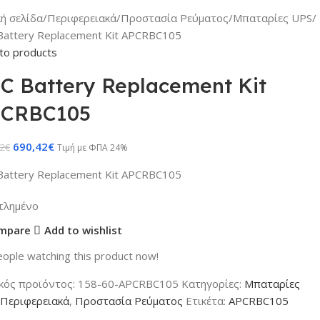
κή σελίδα
Περιφερειακά
Προστασία Ρεύματος
Μπαταρίες UPS
Battery Replacement Kit APCRBC105
to products
C Battery Replacement Kit
CRBC105
690,42
€
2
€
Τιμή με ΦΠΑ 24%
Battery Replacement Kit APCRBC105
τλημένο
mpare
Add to wishlist
ople watching this product now!
κός προϊόντος:
158-60-APCRBC105
Κατηγορίες:
Μπαταρίες
Περιφερειακά
,
Προστασία Ρεύματος
Ετικέτα:
APCRBC105