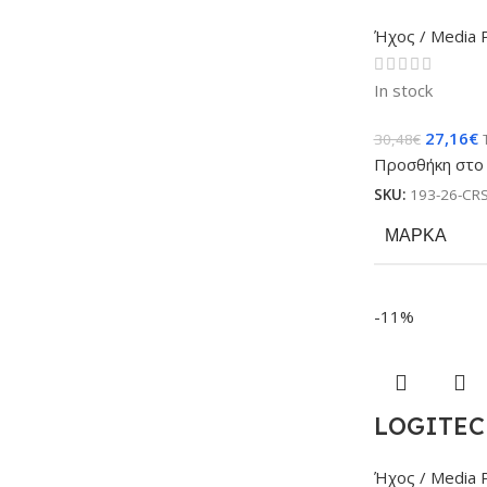
Ήχος / Media 
In stock
27,16
€
30,48
€
Προσθήκη στο 
SKU:
193-26-CR
ΜΆΡΚΑ
-11%
LOGITECH
Ήχος / Media 