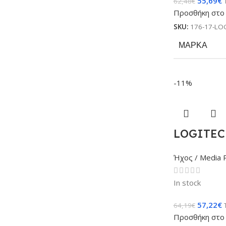
55,69
€
62,48
€
Προσθήκη στο 
SKU:
176-17-LO
ΜΆΡΚΑ
-11%
LOGITECH
Ήχος / Media 
In stock
57,22
€
64,19
€
Προσθήκη στο 