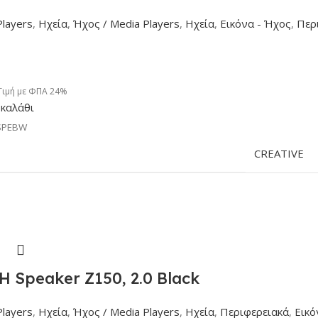
Players
,
Ηχεία
,
Ήχος / Media Players
,
Ηχεία
,
Εικόνα - Ήχος
,
Περ
Τιμή με ΦΠΑ 24%
καλάθι
SPEBW
CREATIVE
 Speaker Z150, 2.0 Black
Players
,
Ηχεία
,
Ήχος / Media Players
,
Ηχεία
,
Περιφερειακά
,
Εικό