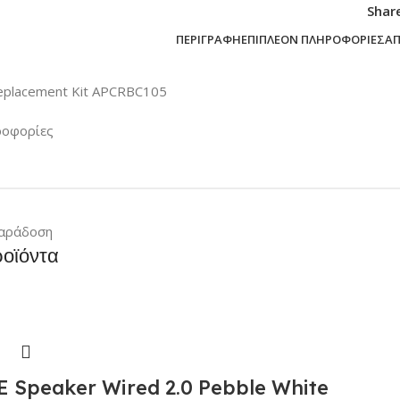
Shar
ΠΕΡΙΓΡΑΦΉ
ΕΠΙΠΛΈΟΝ ΠΛΗΡΟΦΟΡΊΕΣ
Α
eplacement Kit APCRBC105
ροφορίες
αράδοση
ροϊόντα
 Speaker Wired 2.0 Pebble White