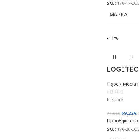
SKU:
176-17-LO
ΜΆΡΚΑ
-11%
LOGITECH
Ήχος / Media 
In stock
69,22
€
77,66
€
Προσθήκη στο 
SKU:
176-26-LO