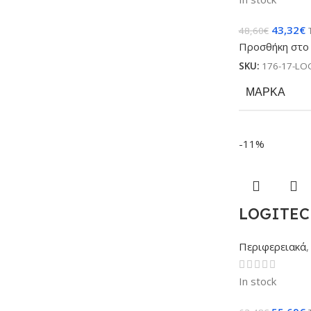
43,32
€
48,60
€
Προσθήκη στο 
SKU:
176-17-LO
ΜΆΡΚΑ
-11%
LOGITECH
Περιφερειακά
,
In stock