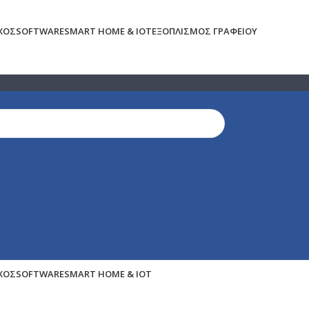
ΉΧΟΣ
SOFTWARE
SMART HOME & IOT
ΕΞΟΠΛΙΣΜΌΣ ΓΡΑΦΕΊΟΥ
ΉΧΟΣ
SOFTWARE
SMART HOME & IOT