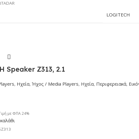
BTADAR
LOGITECH
 Speaker Z313, 2.1
Players
,
Ηχεία
,
Ήχος / Media Players
,
Ηχεία
,
Περιφερειακά
,
Εικό
Τιμή με ΦΠΑ 24%
καλάθι
SZ313