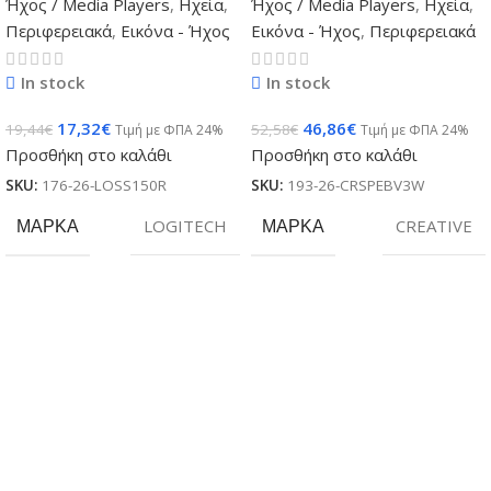
Ήχος / Media Players
,
Ηχεία
,
Ήχος / Media Players
,
Ηχεία
,
Περιφερειακά
,
Εικόνα - Ήχος
Εικόνα - Ήχος
,
Περιφερειακά
In stock
In stock
17,32
€
46,86
€
19,44
€
52,58
€
Τιμή με ΦΠΑ 24%
Τιμή με ΦΠΑ 24%
Προσθήκη στο καλάθι
Προσθήκη στο καλάθι
SKU:
176-26-LOSS150R
SKU:
193-26-CRSPEBV3W
ΜΆΡΚΑ
LOGITECH
ΜΆΡΚΑ
CREATIVE