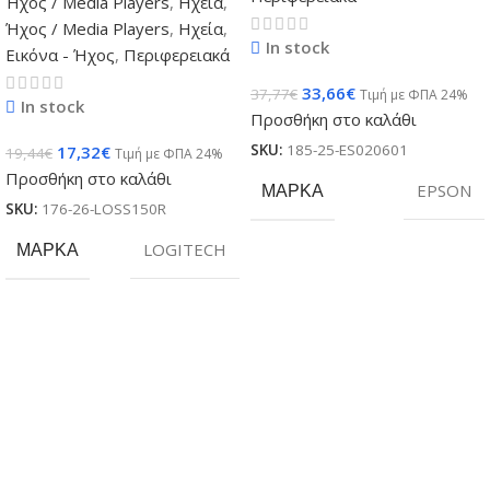
Ήχος / Media Players
,
Ηχεία
,
Ήχος / Media Players
,
Ηχεία
,
In stock
Εικόνα - Ήχος
,
Περιφερειακά
33,66
€
37,77
€
Τιμή με ΦΠΑ 24%
In stock
Προσθήκη στο καλάθι
SKU:
185-25-ES020601
17,32
€
19,44
€
Τιμή με ΦΠΑ 24%
Προσθήκη στο καλάθι
ΜΆΡΚΑ
EPSON
SKU:
176-26-LOSS150R
ΜΆΡΚΑ
LOGITECH