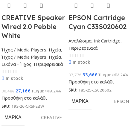
CREATIVE Speaker
EPSON Cartridge
Wired 2.0 Pebble
Cyan C33S020602
White
Αναλώσιμα
,
Ink Cartridge
,
Περιφερειακά
Ήχος / Media Players
,
Ηχεία
,
Ήχος / Media Players
,
Ηχεία
,
In stock
Εικόνα - Ήχος
,
Περιφερειακά
33,66
€
37,77
€
Τιμή με ΦΠΑ 24%
In stock
Προσθήκη στο καλάθι
SKU:
185-25-ES020602
27,16
€
30,48
€
Τιμή με ΦΠΑ 24%
Προσθήκη στο καλάθι
ΜΆΡΚΑ
EPSON
SKU:
193-26-CRSPEBW
ΜΆΡΚΑ
CREATIVE