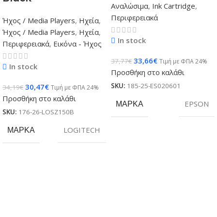
Αναλώσιμα
,
Ink Cartridge
,
Περιφερειακά
Ήχος / Media Players
,
Ηχεία
,
Ήχος / Media Players
,
Ηχεία
,
In stock
Περιφερειακά
,
Εικόνα - Ήχος
33,66
€
37,77
€
Τιμή με ΦΠΑ 24%
In stock
Προσθήκη στο καλάθι
SKU:
185-25-ES020601
30,47
€
34,19
€
Τιμή με ΦΠΑ 24%
Προσθήκη στο καλάθι
ΜΆΡΚΑ
EPSON
SKU:
176-26-LOSZ150B
ΜΆΡΚΑ
LOGITECH