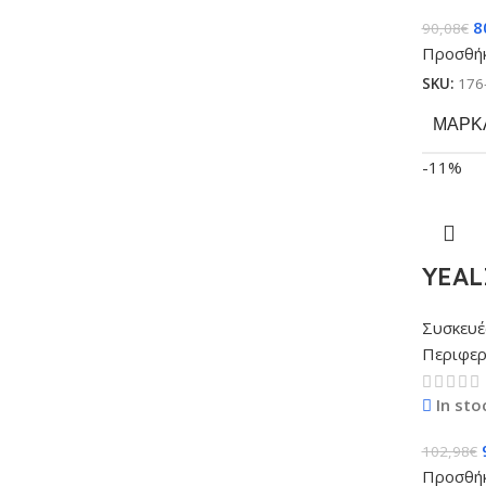
8
90,08
€
Προσθήκ
SKU:
176
ΜΆΡΚ
-11%
YEAL
Συσκευέ
Περιφερ
In sto
102,98
€
Προσθήκ