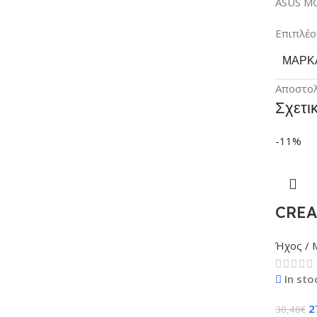
ASUS MO
Επιπλέο
ΜΆΡΚ
Αποστο
Σχετι
-11%
CREA
Ήχος / 
In sto
2
30,48
€