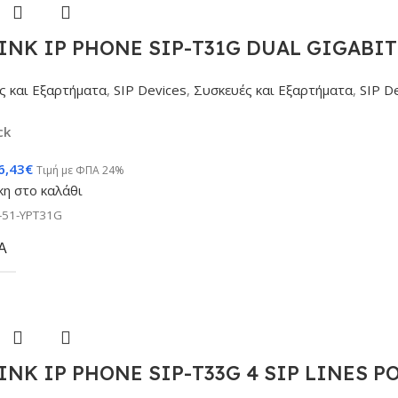
INK IP PHONE SIP-T31G DUAL GIGABIT
ς και Εξαρτήματα
,
SIP Devices
,
Συσκευές και Εξαρτήματα
,
SIP D
ck
6,43
€
Τιμή με ΦΠΑ 24%
η στο καλάθι
-51-YPT31G
Α
INK IP PHONE SIP-T33G 4 SIP LINES P