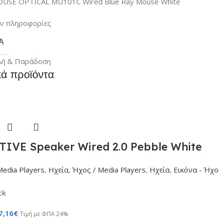
USE OPTICAL MU101C Wired Blue Ray Mouse White
ν πληροφορίες
Α
λή & Παράδοση
κά προϊόντα
TIVE Speaker Wired 2.0 Pebble White
Media Players
,
Ηχεία
,
Ήχος / Media Players
,
Ηχεία
,
Εικόνα - Ήχο
ck
7,16
€
Τιμή με ΦΠΑ 24%