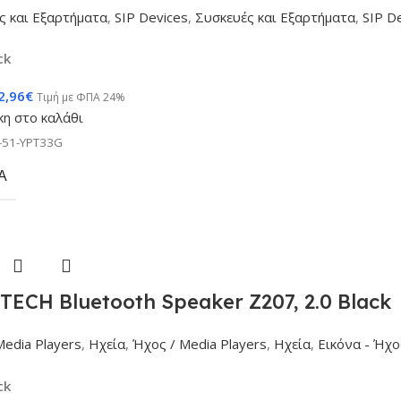
ς και Εξαρτήματα
,
SIP Devices
,
Συσκευές και Εξαρτήματα
,
SIP D
ck
2,96
€
Τιμή με ΦΠΑ 24%
η στο καλάθι
-51-YPT33G
Α
ECH Bluetooth Speaker Z207, 2.0 Black
Media Players
,
Ηχεία
,
Ήχος / Media Players
,
Ηχεία
,
Εικόνα - Ήχο
ck