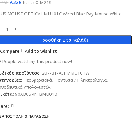
9,32
€
,45
€
Τιμή με ΦΠΑ 24%
SUS MOUSE OPTICAL MU101C Wired Blue Ray Mouse White
Προσθήκη Στο Καλάθι
Compare
Add to wishlist
9
People watching this product now!
ωδικός προϊόντος:
207-81-ASPMMU101W
ατηγορίες:
Περιφερειακά
,
Ποντίκια / Πληκτρολόγια
,
υνοδευτικά Υπολογιστών
τικέτα:
90XB05RN-BMU010
hare:
Σ
ΑΠΟΣΤΟΛΉ & ΠΑΡΆΔΟΣΗ