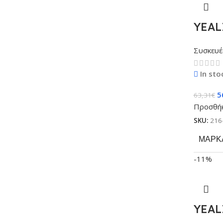
YEAL
Συσκευέ
In sto
5
63,31
€
Προσθήκ
SKU:
216
ΜΆΡΚ
-11%
YEAL