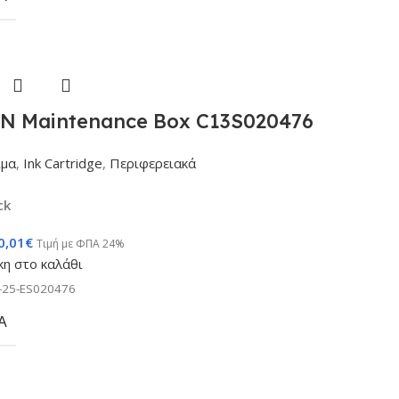
N Maintenance Box C13S020476
ιμα
,
Ink Cartridge
,
Περιφερειακά
ck
0,01
€
Τιμή με ΦΠΑ 24%
η στο καλάθι
-25-ES020476
Α