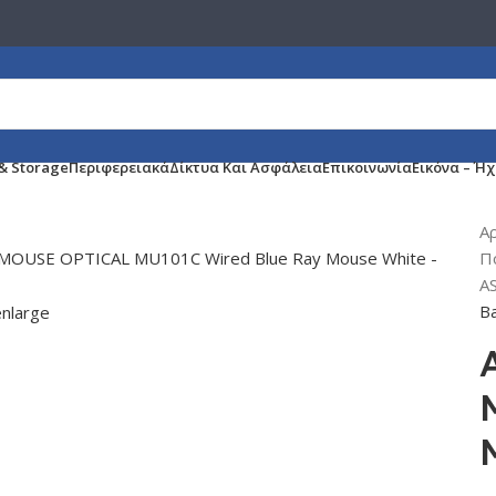
 & Storage
Περιφερειακά
Δίκτυα Και Ασφάλεια
Επικοινωνία
Εικόνα – Ή
Α
Π
A
Ba
enlarge