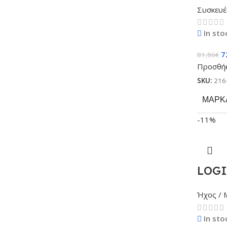
Συσκευέ
In sto
7
81,86
€
Προσθήκ
SKU:
216
ΜΆΡΚ
-11%
LOGIT
Ήχος / 
In sto