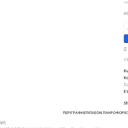
10
A
1
Κ
Κ
Σ
Ε
S
ΠΕΡΙΓΡΑΦΉ
ΕΠΙΠΛΈΟΝ ΠΛΗΡΟΦΟΡΊΕ
αφή