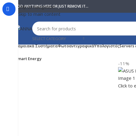
ADD ANYTHING HERE OR JUST REMOVE IT…
Skip to navigation
Skip to main content
SELECT CATEGORY
Ταμειακά Συστήματα
Φωτοαντιγραφικά
Υπολογιστές
Servers
Smart Energy
-11%
Click to 