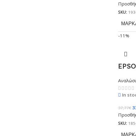
Προσθήκ
SKU:
193
ΜΆΡΚ
-11%
EPSO
Αναλώσ
In sto
3
37,77
€
Προσθήκ
SKU:
185
ΜΆΡΚ