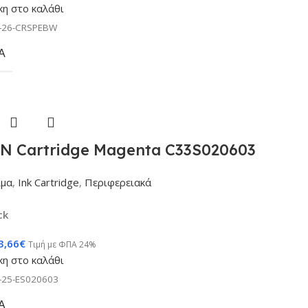
η στο καλάθι
-26-CRSPEBW
Α
N Cartridge Magenta C33S020603
ιμα
,
Ink Cartridge
,
Περιφερειακά
ck
3,66
€
Τιμή με ΦΠΑ 24%
η στο καλάθι
-25-ES020603
Α