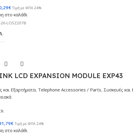
0,29
€
Τιμή με ΦΠΑ 24%
η στο καλάθι
-26-LOSZ207B
Α
INK LCD EXPANSION MODULE EXP43
ς και Εξαρτήματα
,
Telephone Accessories / Parts
,
Συσκευές και
ειακά
ck
91,79
€
Τιμή με ΦΠΑ 24%
η στο καλάθι