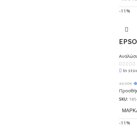
-11%
EPSO
Αναλώσ
In sto
4
44,88
€
Προσθήκ
SKU:
185
ΜΆΡΚ
-11%