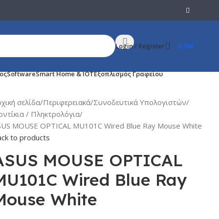
Login / Register
0,00
€
χος
Software
Smart Home & IOT
Εξοπλισμός Γραφείου
ρχική σελίδα
Περιφερειακά
Συνοδευτικά Υπολογιστών
οντίκια / Πληκτρολόγια
SUS MOUSE OPTICAL MU101C Wired Blue Ray Mouse White
ck to products
ASUS MOUSE OPTICAL
MU101C Wired Blue Ray
Mouse White