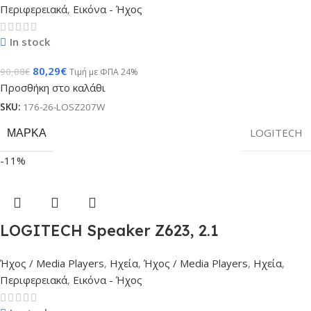
Περιφερειακά
,
Εικόνα - Ήχος
In stock
80,29
€
90,08
€
Τιμή με ΦΠΑ 24%
Προσθήκη στο καλάθι
SKU:
176-26-LOSZ207W
ΜΆΡΚΑ
LOGITECH
-11%
LOGITECH Speaker Z623, 2.1
Ήχος / Media Players
,
Ηχεία
,
Ήχος / Media Players
,
Ηχεία
,
Περιφερειακά
,
Εικόνα - Ήχος