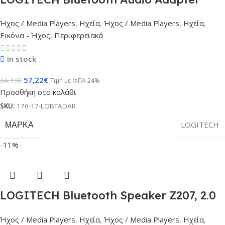
Ήχος / Media Players
,
Ηχεία
,
Ήχος / Media Players
,
Ηχεία
,
Εικόνα - Ήχος
,
Περιφερειακά
In stock
57,22
€
64,19
€
Τιμή με ΦΠΑ 24%
Προσθήκη στο καλάθι
SKU:
176-17-LOBTADAR
ΜΆΡΚΑ
LOGITECH
-11%
LOGITECH Bluetooth Speaker Z207, 2.0
White
Ήχος / Media Players
,
Ηχεία
,
Ήχος / Media Players
,
Ηχεία
,