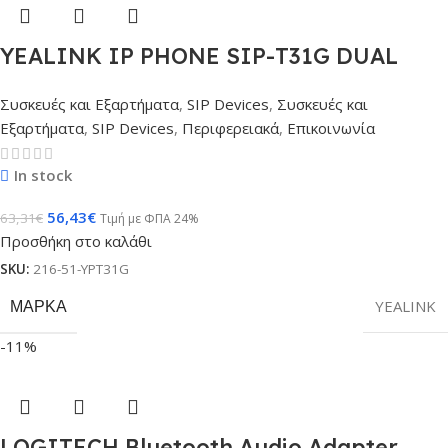
YEALINK IP PHONE SIP-T31G DUAL
GIGABIT PORTS POE
Συσκευές και Εξαρτήματα
,
SIP Devices
,
Συσκευές και
Εξαρτήματα
,
SIP Devices
,
Περιφερειακά
,
Επικοινωνία
In stock
56,43
€
63,31
€
Τιμή με ΦΠΑ 24%
Προσθήκη στο καλάθι
SKU:
216-51-YPT31G
ΜΆΡΚΑ
YEALINK
-11%
LOGITECH Bluetooth Audio Adapter