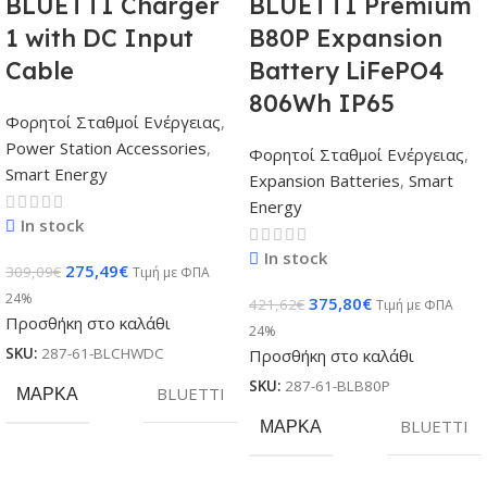
BLUETTI Charger
BLUETTI Premium
1 with DC Input
B80P Expansion
Cable
Battery LiFePO4
806Wh IP65
Φορητοί Σταθμοί Ενέργειας
,
Power Station Accessories
,
Φορητοί Σταθμοί Ενέργειας
,
Smart Energy
Expansion Batteries
,
Smart
Energy
In stock
In stock
275,49
€
309,09
€
Τιμή με ΦΠΑ
24%
375,80
€
421,62
€
Τιμή με ΦΠΑ
Προσθήκη στο καλάθι
24%
SKU:
287-61-BLCHWDC
Προσθήκη στο καλάθι
SKU:
287-61-BLB80P
ΜΆΡΚΑ
BLUETTI
ΜΆΡΚΑ
BLUETTI