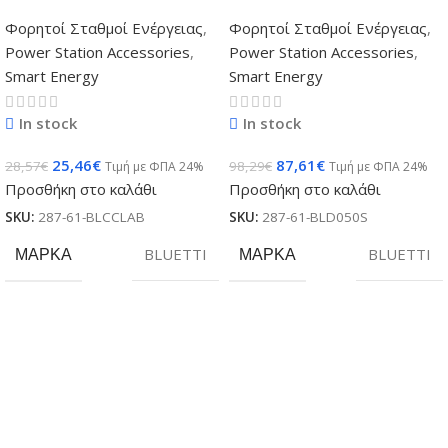
Φορητοί Σταθμοί Ενέργειας
,
Φορητοί Σταθμοί Ενέργειας
,
Power Station Accessories
,
Power Station Accessories
,
Smart Energy
Smart Energy
In stock
In stock
25,46
€
87,61
€
28,57
€
98,29
€
Τιμή με ΦΠΑ 24%
Τιμή με ΦΠΑ 24%
Προσθήκη στο καλάθι
Προσθήκη στο καλάθι
SKU:
287-61-BLCCLAB
SKU:
287-61-BLD050S
ΜΆΡΚΑ
BLUETTI
ΜΆΡΚΑ
BLUETTI