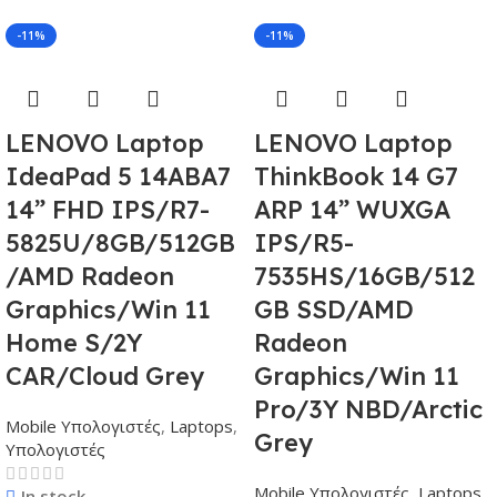
-11%
-11%
LENOVO Laptop
LENOVO Laptop
IdeaPad 5 14ABA7
ThinkBook 14 G7
14” FHD IPS/R7-
ARP 14” WUXGA
5825U/8GB/512GB
IPS/R5-
/AMD Radeon
7535HS/16GB/512
Graphics/Win 11
GB SSD/AMD
Home S/2Y
Radeon
CAR/Cloud Grey
Graphics/Win 11
Pro/3Y NBD/Arctic
Mobile Υπολογιστές
,
Laptops
,
Grey
Υπολογιστές
Mobile Υπολογιστές
,
Laptops
,
In stock