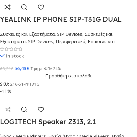
YEALINK IP PHONE SIP-T31G DUAL
GIGABIT PORTS POE
Συσκευές και Εξαρτήματα
,
SIP Devices
,
Συσκευές και
Εξαρτήματα
,
SIP Devices
,
Περιφερειακά
,
Επικοινωνία
In stock
56,43
€
63,31
€
Τιμή με ΦΠΑ 24%
Προσθήκη στο καλάθι
SKU:
216-51-YPT31G
-11%
LOGITECH Speaker Z313, 2.1
Ήχος / Media Players
,
Ηχεία
,
Ήχος / Media Players
,
Ηχεία
,