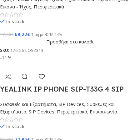
Εικόνα - Ήχος
,
Περιφερειακά
In stock
69,22
€
77,66
€
Τιμή με ΦΠΑ 24%
Προσθήκη στο καλάθι
SKU:
176-26-LOSZ313
-11%
YEALINK IP PHONE SIP-T33G 4 SIP
LINES POE SUPPORT
Συσκευές και Εξαρτήματα
,
SIP Devices
,
Συσκευές και
Εξαρτήματα
,
SIP Devices
,
Περιφερειακά
,
Επικοινωνία
In stock
72,96
€
81,86
€
Τιμή με ΦΠΑ 24%