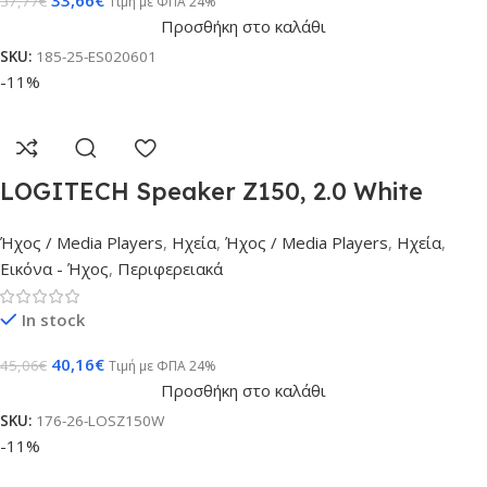
37,77
€
Τιμή με ΦΠΑ 24%
Προσθήκη στο καλάθι
SKU:
185-25-ES020601
-11%
LOGITECH Speaker Z150, 2.0 White
Ήχος / Media Players
,
Ηχεία
,
Ήχος / Media Players
,
Ηχεία
,
Εικόνα - Ήχος
,
Περιφερειακά
In stock
40,16
€
45,06
€
Τιμή με ΦΠΑ 24%
Προσθήκη στο καλάθι
SKU:
176-26-LOSZ150W
-11%