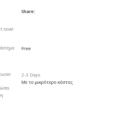
Share:
ct now!
τάστημα
Free
urier
2-3 Days
Με το μικρότερο κόστος
δώσει
ση