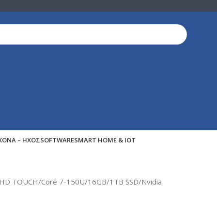
ΙΚΌΝΑ – ΉΧΟΣ
SOFTWARE
SMART HOME & IOT
” FHD TOUCH/Core 7-150U/16GB/1TB SSD/Nvidia