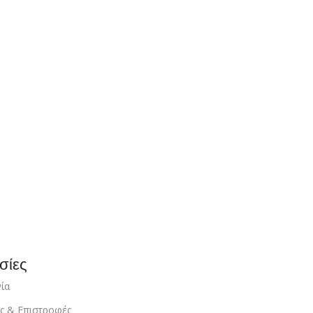
σίες
ία
ς & Επιστροφές