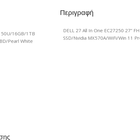
Περιγραφή
DELL 27 All In One EC27250 27”
-150U/16GB/1TB
SSD/Nvidia MX570A/WiFi/Win 11 Pr
BD/Pearl White
σης