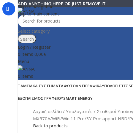
ADD ANYTHING HERE OR JUST REMOVE IT…
Skip to navigation
Skip to main content
Select category
Search
Login / Register
0
items
0,00
€
Menu
0
items
ΤΑΜΕΙΑΚΆ ΣΥΣΤΉΜΑΤΑ
ΦΩΤΟΑΝΤΙΓΡΑΦΙΚΆ
ΥΠΟΛΟΓΙΣΤΈΣ
S
ΕΞΟΠΛΙΣΜΌΣ ΓΡΑΦΕΊΟΥ
SMART ENERGY
Αρχική σελίδα
Υπολογιστές
Σταθεροί Υπολο
MX570A/WiFi/Win 11 Pro/3Y Prosupport NBD/Pe
Back to products