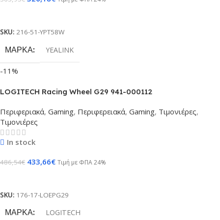
Προσθήκη Στο Καλάθι
SKU:
216-51-YPT58W
ΜΆΡΚΑ
YEALINK
-11%
LOGITECH Racing Wheel G29 941-000112
Περιφεριακά
,
Gaming
,
Περιφερειακά
,
Gaming
,
Τιμονιέρες
,
Τιμονιέρες
In stock
433,66
€
486,54
€
Τιμή με ΦΠΑ 24%
Προσθήκη Στο Καλάθι
SKU:
176-17-LOEPG29
ΜΆΡΚΑ
LOGITECH