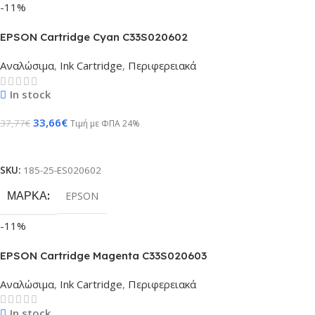
-11%
EPSON Cartridge Cyan C33S020602
Αναλώσιμα
,
Ink Cartridge
,
Περιφερειακά
In stock
33,66
€
37,77
€
Τιμή με ΦΠΑ 24%
Προσθήκη Στο Καλάθι
SKU:
185-25-ES020602
ΜΆΡΚΑ
EPSON
-11%
EPSON Cartridge Magenta C33S020603
Αναλώσιμα
,
Ink Cartridge
,
Περιφερειακά
In stock