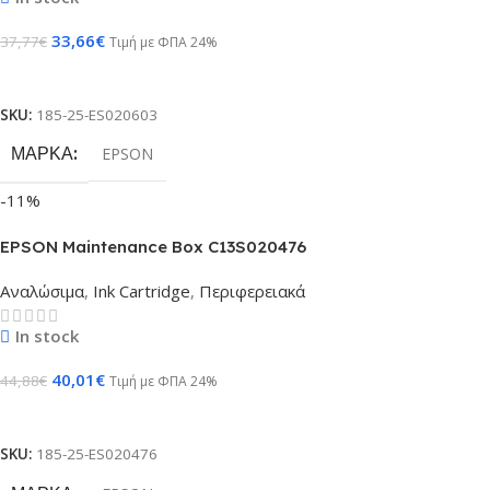
33,66
€
37,77
€
Τιμή με ΦΠΑ 24%
Προσθήκη Στο Καλάθι
SKU:
185-25-ES020603
ΜΆΡΚΑ
EPSON
-11%
EPSON Maintenance Box C13S020476
Αναλώσιμα
,
Ink Cartridge
,
Περιφερειακά
In stock
40,01
€
44,88
€
Τιμή με ΦΠΑ 24%
Προσθήκη Στο Καλάθι
SKU:
185-25-ES020476