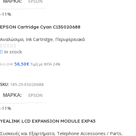
ΜΆΡΚΑ
EPSON
-11%
EPSON Cartridge Cyan C13S020688
Αναλώσιμα
,
Ink Cartridge
,
Περιφερειακά
In stock
56,50
€
63,39
€
Τιμή με ΦΠΑ 24%
Προσθήκη Στο Καλάθι
SKU:
185-25-ES020688
ΜΆΡΚΑ
EPSON
-11%
YEALINK LCD EXPANSION MODULE EXP43
Συσκευές και Εξαρτήματα
,
Telephone Accessories / Parts
,