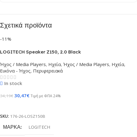
Σχετικά προϊόντα
-11%
LOGITECH Speaker Z150, 2.0 Black
Ήχος / Media Players
,
Ηχεία
,
Ήχος / Media Players
,
Ηχεία
,
Εικόνα - Ήχος
,
Περιφερειακά
In stock
30,47
€
34,19
€
Τιμή με ΦΠΑ 24%
Προσθήκη Στο Καλάθι
SKU:
176-26-LOSZ150B
ΜΆΡΚΑ
LOGITECH