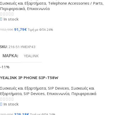
Συσκευές και Εξαρτήματα
,
Telephone Accessories / Parts
,
Περιφερειακά
,
Επικοινωνία
In stock
91,79
€
102,98
€
Τιμή με ΦΠΑ 24%
Προσθήκη Στο Καλάθι
SKU:
216-51-YMEXP43
ΜΆΡΚΑ
YEALINK
-11%
YEALINK IP PHONE SIP-T58W
Συσκευές και Εξαρτήματα
,
SIP Devices
,
Συσκευές και
Εξαρτήματα
,
SIP Devices
,
Επικοινωνία
,
Περιφερειακά
In stock
326,18
€
365,95
€
Τιμή με ΦΠΑ 24%