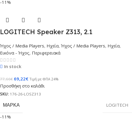
-11%
LOGITECH Speaker Z313, 2.1
Ήχος / Media Players
,
Ηχεία
,
Ήχος / Media Players
,
Ηχεία
,
Εικόνα - Ήχος
,
Περιφερειακά
In stock
69,22
€
77,66
€
Τιμή με ΦΠΑ 24%
Προσθήκη στο καλάθι
SKU:
176-26-LOSZ313
ΜΆΡΚΑ
LOGITECH
-11%