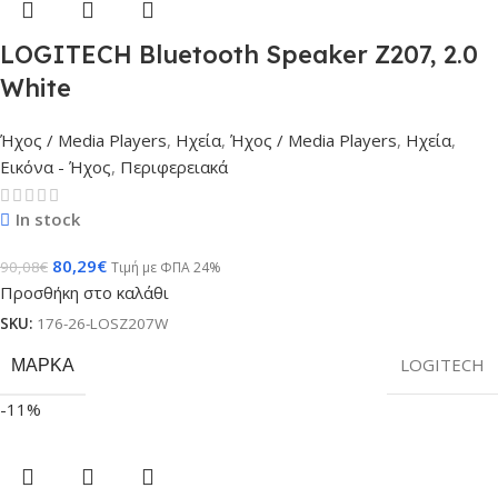
LOGITECH Bluetooth Speaker Z207, 2.0
White
Ήχος / Media Players
,
Ηχεία
,
Ήχος / Media Players
,
Ηχεία
,
Εικόνα - Ήχος
,
Περιφερειακά
In stock
80,29
€
90,08
€
Τιμή με ΦΠΑ 24%
Προσθήκη στο καλάθι
SKU:
176-26-LOSZ207W
ΜΆΡΚΑ
LOGITECH
-11%