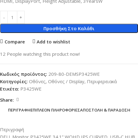
HDMI, DisplayPort, Height Adjustable, 3YearsW
Προσθήκη Στο Καλάθι
Compare
Add to wishlist
12
People watching this product now!
Κωδικός προϊόντος:
209-80-DEMSP3425WE
Κατηγορίες:
Οθόνες
,
Οθόνες / Display
,
Περιφερειακά
Ετικέτα:
P3425WE
Share:
ΠΕΡΙΓΡΑΦΉ
ΕΠΙΠΛΈΟΝ ΠΛΗΡΟΦΟΡΊΕΣ
ΑΠΟΣΤΟΛΉ & ΠΑΡΆΔΟΣΗ
Περιγραφή
DELL Monitor P3425WE 34.1” WQHD IPS CURVED, USB-C HUB,