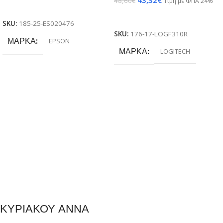
43,32
€
48,60
€
Τιμή με ΦΠΑ 24%
Προσθήκη Στο Καλάθι
Προσθήκη Στο Καλάθι
SKU:
185-25-ES020476
SKU:
176-17-LOGF310R
ΜΆΡΚΑ
EPSON
ΜΆΡΚΑ
LOGITECH
ΚΥΡΙΑΚΟΥ ΑΝΝΑ