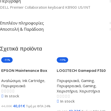
Περιγραφή
DELL Premier Collaboration keyboard KB900 US/INT
Επιπλέον πληροφορίες
Αποστολή & Παράδοση
Σχετικά προϊόντα
-11%
-11%
EPSON Maintenance Box
LOGITECH Gamepad F310
C13S020476
Αναλώσιμα
,
Ink Cartridge
,
Περιφεριακά
,
Gaming
,
Περιφερειακά
Περιφερειακά
,
Gaming
,
Χειριστήρια
,
Χειριστήρια
In stock
In stock
40,01
€
44,88
€
Τιμή με ΦΠΑ 24%