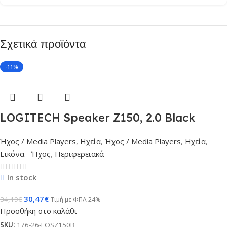
Σχετικά προϊόντα
-11%
LOGITECH Speaker Z150, 2.0 Black
Ήχος / Media Players
,
Ηχεία
,
Ήχος / Media Players
,
Ηχεία
,
Εικόνα - Ήχος
,
Περιφερειακά
In stock
30,47
€
34,19
€
Τιμή με ΦΠΑ 24%
Προσθήκη στο καλάθι
SKU:
176-26-LOSZ150B