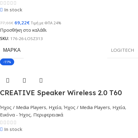
In stock
69,22
€
77,66
€
Τιμή με ΦΠΑ 24%
Προσθήκη στο καλάθι
SKU:
176-26-LOSZ313
ΜΆΡΚΑ
LOGITECH
-11%
CREATIVE Speaker Wireless 2.0 T60
Ήχος / Media Players
,
Ηχεία
,
Ήχος / Media Players
,
Ηχεία
,
Εικόνα - Ήχος
,
Περιφερειακά
In stock