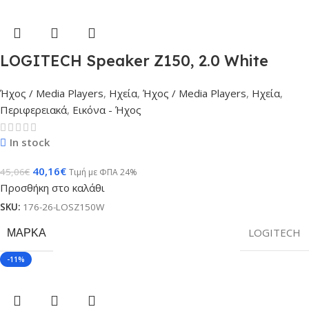
LOGITECH Speaker Z150, 2.0 White
Ήχος / Media Players
,
Ηχεία
,
Ήχος / Media Players
,
Ηχεία
,
Περιφερειακά
,
Εικόνα - Ήχος
In stock
40,16
€
45,06
€
Τιμή με ΦΠΑ 24%
Προσθήκη στο καλάθι
SKU:
176-26-LOSZ150W
ΜΆΡΚΑ
LOGITECH
-11%