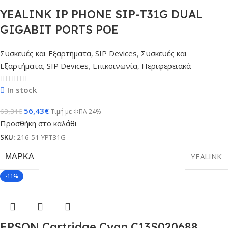
YEALINK IP PHONE SIP-T31G DUAL
GIGABIT PORTS POE
Συσκευές και Εξαρτήματα
,
SIP Devices
,
Συσκευές και
Εξαρτήματα
,
SIP Devices
,
Επικοινωνία
,
Περιφερειακά
In stock
56,43
€
63,31
€
Τιμή με ΦΠΑ 24%
Προσθήκη στο καλάθι
SKU:
216-51-YPT31G
ΜΆΡΚΑ
YEALINK
-11%
EPSON Cartridge Cyan C13S020688