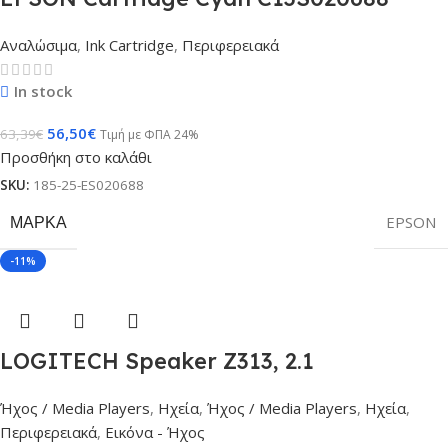
Αναλώσιμα
,
Ink Cartridge
,
Περιφερειακά
In stock
56,50
€
63,39
€
Τιμή με ΦΠΑ 24%
Προσθήκη στο καλάθι
SKU:
185-25-ES020688
ΜΆΡΚΑ
EPSON
-11%
LOGITECH Speaker Z313, 2.1
Ήχος / Media Players
,
Ηχεία
,
Ήχος / Media Players
,
Ηχεία
,
Περιφερειακά
,
Εικόνα - Ήχος