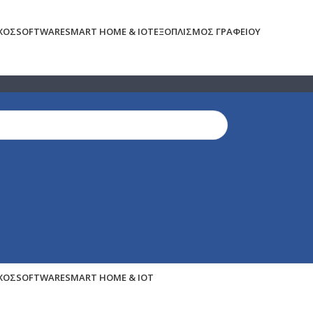
ΉΧΟΣ
SOFTWARE
SMART HOME & IOT
ΕΞΟΠΛΙΣΜΌΣ ΓΡΑΦΕΊΟΥ
ΉΧΟΣ
SOFTWARE
SMART HOME & IOT