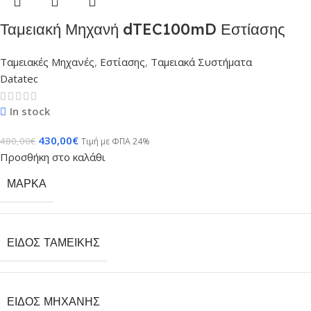
Ταμειακή Μηχανή dTEC100mD Εστίασης
Ταμειακές Μηχανές
,
Εστίασης
,
Ταμειακά Συστήματα
Datatec
In stock
430,00
€
480,00
€
Τιμή με ΦΠΑ 24%
Προσθήκη στο καλάθι
ΜΆΡΚΑ
ΕΊΔΟΣ ΤΑΜΕΙΚΉΣ
ΕΊΔΟΣ ΜΗΧΑΝΉΣ