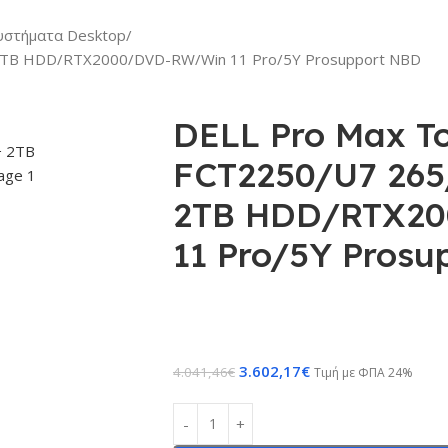
υστήματα Desktop
2TB HDD/RTX2000/DVD-RW/Win 11 Pro/5Y Prosupport NBD
DELL Pro Max T
FCT2250/U7 265
2TB HDD/RTX2
11 Pro/5Y Prosu
3.602,17
€
4.041,46
€
Τιμή με ΦΠΑ 24%