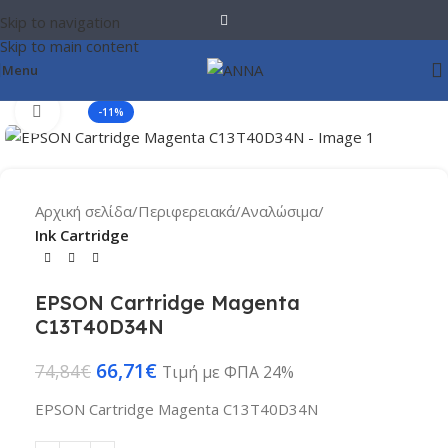
Skip to navigation
Skip to main content
Menu
Click to enlarge
-11%
Αρχική σελίδα
Περιφερειακά
Αναλώσιμα
Ink Cartridge
EPSON Cartridge Magenta
C13T40D34N
66,71
€
74,84
€
Τιμή με ΦΠΑ 24%
EPSON Cartridge Magenta C13T40D34N