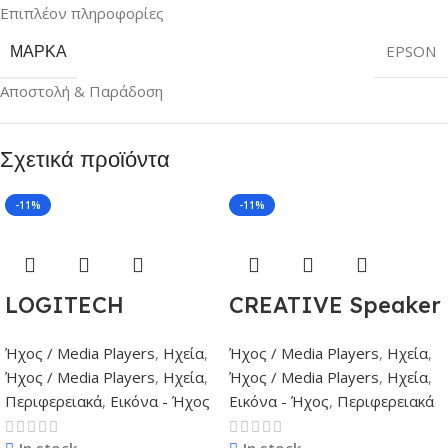
Επιπλέον πληροφορίες
ΜΆΡΚΑ
EPSON
Αποστολή & Παράδοση
Σχετικά προϊόντα
-11%
-11%
LOGITECH
CREATIVE Speaker
Speaker S150, 2.0
Wired 2.0 Pebble
Ήχος / Media Players
,
Ηχεία
,
Ήχος / Media Players
,
Ηχεία
,
Black
White
Ήχος / Media Players
,
Ηχεία
,
Ήχος / Media Players
,
Ηχεία
,
Περιφερειακά
,
Εικόνα - Ήχος
Εικόνα - Ήχος
,
Περιφερειακά
In stock
In stock