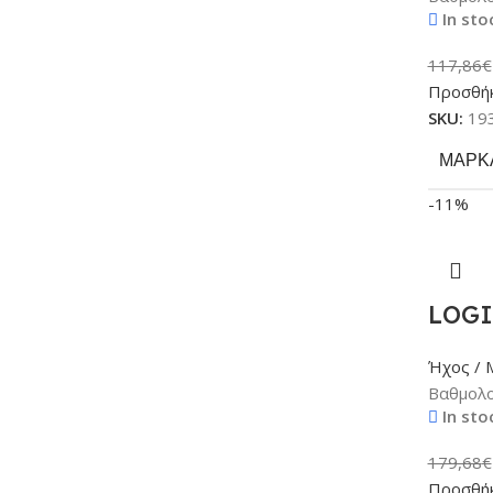
In sto
117,86
€
Προσθήκ
SKU:
19
ΜΆΡΚ
-11%
LOGI
Ήχος / 
Βαθμολο
In sto
179,68
€
Προσθήκ