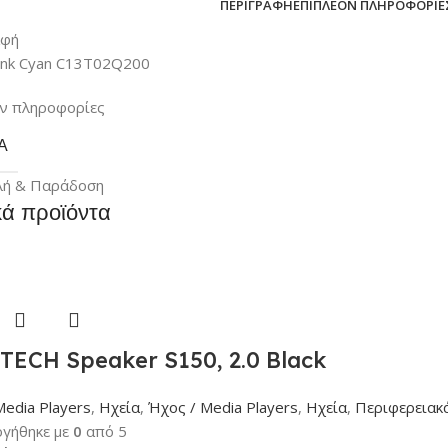
ΠΕΡΙΓΡΑΦΉ
ΕΠΙΠΛΈΟΝ ΠΛΗΡΟΦΟΡΊΕ
αφή
nk Cyan C13T02Q200
ν πληροφορίες
Α
λή & Παράδοση
κά προϊόντα
TECH Speaker S150, 2.0 Black
Media Players
,
Ηχεία
,
Ήχος / Media Players
,
Ηχεία
,
Περιφερειακ
γήθηκε με
0
από 5