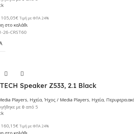
ck
105,05
€
Τιμή με ΦΠΑ 24%
η στο καλάθι
3-26-CRST60
Α
TECH Speaker Z533, 2.1 Black
Media Players
,
Ηχεία
,
Ήχος / Media Players
,
Ηχεία
,
Περιφερειακ
γήθηκε με
0
από 5
ck
160,15
€
Τιμή με ΦΠΑ 24%
η στο καλάθι