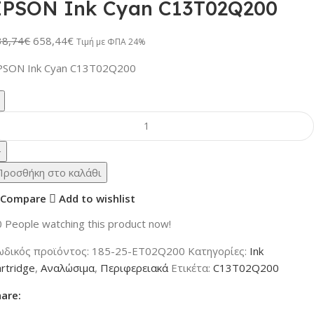
EPSON Ink Cyan C13T02Q200
38,74
€
658,44
€
Τιμή με ΦΠΑ 24%
PSON Ink Cyan C13T02Q200
Προσθήκη στο καλάθι
Compare
Add to wishlist
0
People watching this product now!
ωδικός προϊόντος:
185-25-ET02Q200
Κατηγορίες:
Ink
rtridge
,
Αναλώσιμα
,
Περιφερειακά
Ετικέτα:
C13T02Q200
hare: