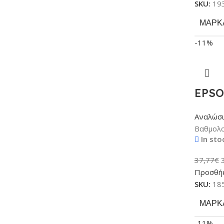
SKU:
19
ΜΆΡΚ
-11%
EPSO
Αναλώσ
Βαθμολο
In sto
37,77
€
Προσθήκ
SKU:
18
ΜΆΡΚ
-11%