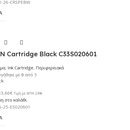
3-26-CRSPEBW
Α
N Cartridge Black C33S020601
ιμα
,
Ink Cartridge
,
Περιφερειακά
γήθηκε με
0
από 5
ck
33,66
€
Τιμή με ΦΠΑ 24%
η στο καλάθι
5-25-ES020601
Α