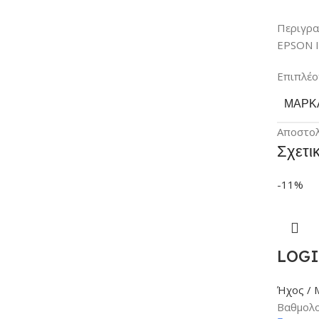
Περιγρ
EPSON I
Επιπλέο
ΜΆΡΚ
Αποστο
Σχετι
-11%
LOGI
Ήχος / 
Βαθμολο