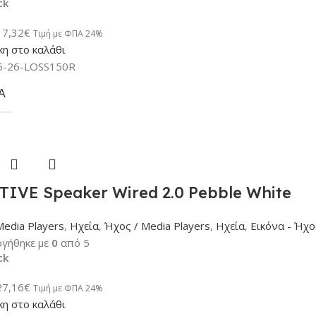
ck
17,32
€
Τιμή με ΦΠΑ 24%
η στο καλάθι
6-26-LOSS150R
Α
TIVE Speaker Wired 2.0 Pebble White
Media Players
,
Ηχεία
,
Ήχος / Media Players
,
Ηχεία
,
Εικόνα - Ήχο
γήθηκε με
0
από 5
ck
27,16
€
Τιμή με ΦΠΑ 24%
η στο καλάθι