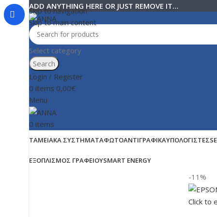
ADD ANYTHING HERE OR JUST REMOVE IT…
Skip to navigation
Skip to main content
Select category
Search
Login / Register
0
items
0,00
€
Menu
0
items
ΤΑΜΕΙΑΚΆ ΣΥΣΤΉΜΑΤΑ
ΦΩΤΟΑΝΤΙΓΡΑΦΙΚΆ
ΥΠΟΛΟΓΙΣΤΈΣ
S
ΕΞΟΠΛΙΣΜΌΣ ΓΡΑΦΕΊΟΥ
SMART ENERGY
-11%
Click to 