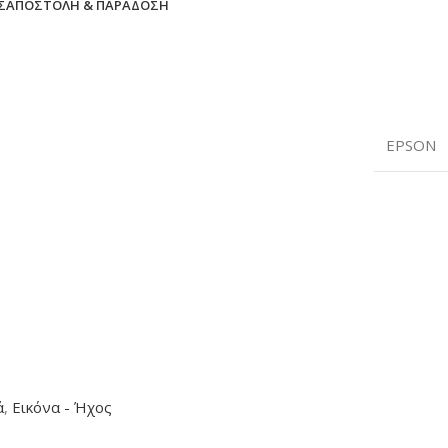
Σ
ΑΠΟΣΤΟΛΉ & ΠΑΡΆΔΟΣΗ
EPSON
ά
,
Εικόνα - Ήχος