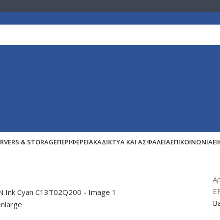
ERVERS & STORAGE
ΠΕΡΙΦΕΡΕΙΑΚΆ
ΔΊΚΤΥΑ ΚΑΙ ΑΣΦΆΛΕΙΑ
ΕΠΙΚΟΙΝΩΝΊΑ
Ε
Α
E
Ba
enlarge