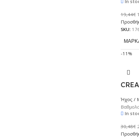
In sto
19,44
€
Προσθήκ
SKU:
17
ΜΆΡΚ
-11%
CREA
Ήχος / 
Βαθμολο
In sto
30,48
€
Προσθήκ