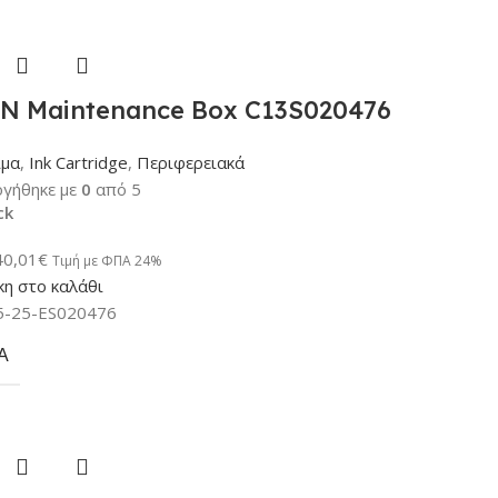
N Maintenance Box C13S020476
ιμα
,
Ink Cartridge
,
Περιφερειακά
γήθηκε με
0
από 5
ck
40,01
€
Τιμή με ΦΠΑ 24%
η στο καλάθι
5-25-ES020476
Α