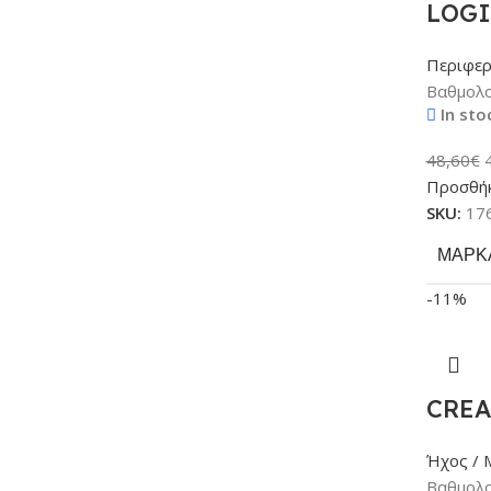
LOGI
Περιφερ
Βαθμολο
In sto
48,60
€
Προσθήκ
SKU:
17
ΜΆΡΚ
-11%
CREA
Ήχος / 
Βαθμολο