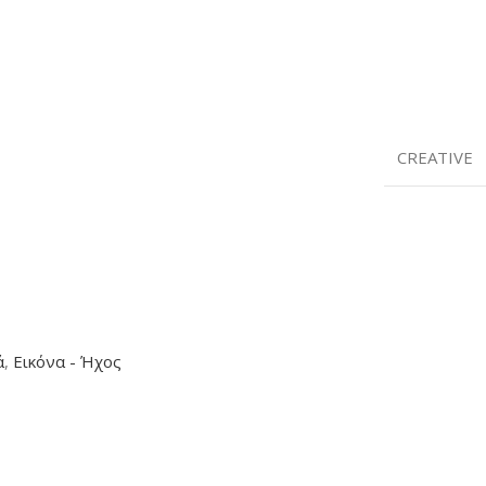
CREATIVE
ά
,
Εικόνα - Ήχος