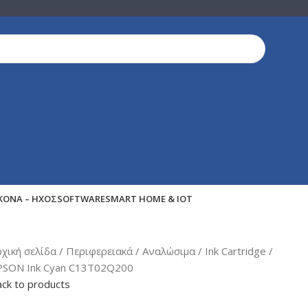
ΙΚΌΝΑ – ΉΧΟΣ
SOFTWARE
SMART HOME & IOT
ρχική σελίδα
Περιφερειακά
Αναλώσιμα
Ink Cartridge
PSON Ink Cyan C13T02Q200
ck to products