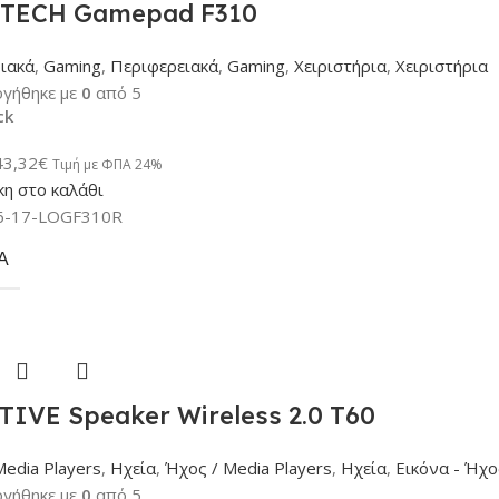
TECH Gamepad F310
ιακά
,
Gaming
,
Περιφερειακά
,
Gaming
,
Χειριστήρια
,
Χειριστήρια
γήθηκε με
0
από 5
ck
43,32
€
Τιμή με ΦΠΑ 24%
η στο καλάθι
6-17-LOGF310R
Α
TIVE Speaker Wireless 2.0 T60
Media Players
,
Ηχεία
,
Ήχος / Media Players
,
Ηχεία
,
Εικόνα - Ήχο
γήθηκε με
0
από 5