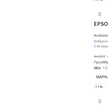
EPSO
Αναλώσ
Βαθμολο
In sto
44,88
€
Προσθήκ
SKU:
18
ΜΆΡΚ
-11%