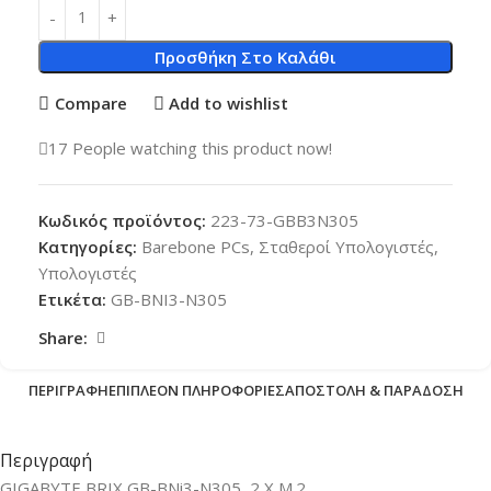
Προσθήκη Στο Καλάθι
Compare
Add to wishlist
17
People watching this product now!
Κωδικός προϊόντος:
223-73-GBB3N305
Κατηγορίες:
Barebone PCs
,
Σταθεροί Υπολογιστές
,
Υπολογιστές
Ετικέτα:
GB-BNI3-N305
Share:
ΠΕΡΙΓΡΑΦΉ
ΕΠΙΠΛΈΟΝ ΠΛΗΡΟΦΟΡΊΕΣ
ΑΠΟΣΤΟΛΉ & ΠΑΡΆΔΟΣΗ
Περιγραφή
GIGABYTE BRIX GB-BNi3-N305, 2 X M.2