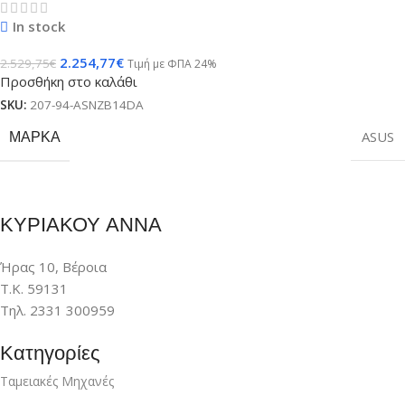
In stock
2.254,77
€
2.529,75
€
Τιμή με ΦΠΑ 24%
Προσθήκη στο καλάθι
SKU:
207-94-ASNZB14DA
ΜΆΡΚΑ
ASUS
ΚΥΡΙΑΚΟΥ ΑΝΝΑ
Ήρας 10, Βέροια
Τ.Κ. 59131
Τηλ. 2331 300959
Κατηγορίες
Ταμειακές Μηχανές