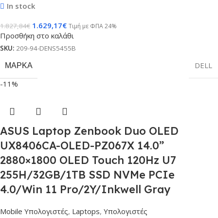
In stock
1.629,17
€
1.827,84
€
Τιμή με ΦΠΑ 24%
Προσθήκη στο καλάθι
SKU:
209-94-DENS5455B
ΜΆΡΚΑ
DELL
-11%
ASUS Laptop Zenbook Duo OLED
UX8406CA-OLED-PZ067X 14.0”
2880×1800 OLED Touch 120Hz U7
255H/32GB/1TB SSD NVMe PCIe
4.0/Win 11 Pro/2Y/Inkwell Gray
Mobile Υπολογιστές
,
Laptops
,
Υπολογιστές