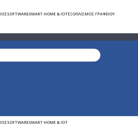
ΉΧΟΣ
SOFTWARE
SMART HOME & IOT
ΕΞΟΠΛΙΣΜΌΣ ΓΡΑΦΕΊΟΥ
ΉΧΟΣ
SOFTWARE
SMART HOME & IOT