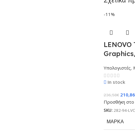
-11%
LENOVO T
Graphics
Υπολογιστές
,
In stock
210,86
236,58
€
Προσθήκη στο 
SKU:
282-94-LV
ΜΆΡΚΑ