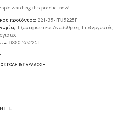
ople watching this product now!
κός προϊόντος:
221-35-ITU5225F
γορίες:
Εξαρτήματα και Αναβάθμιση
,
Επεξεργαστές
,
ογιστές
έτα:
BX80768225F
e:
ΠΟΣΤΟΛΉ & ΠΑΡΆΔΟΣΗ
INTEL