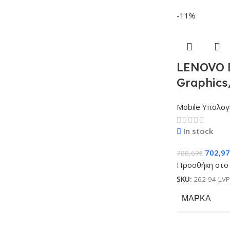
-11%
LENOVO L
Graphics
Mobile Υπολογ
In stock
702,97
788,69
€
Προσθήκη στο 
SKU:
262-94-LV
ΜΆΡΚΑ