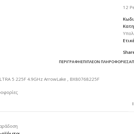
12
Pe
Κωδι
Κατη
Υπολ
Ετικ
Shar
ΠΕΡΙΓΡΑΦΉ
ΕΠΙΠΛΈΟΝ ΠΛΗΡΟΦΟΡΊΕΣ
Α
LTRA 5 225F 4.9GHz ArrowLake , BX80768225F
ροφορίες
αράδοση
ροϊόντα