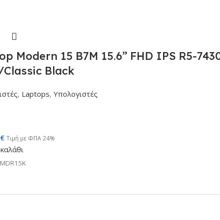
op Modern 15 B7M 15.6” FHD IPS R5-74
Classic Black
ιστές
,
Laptops
,
Υπολογιστές
€
Τιμή με ΦΠΑ 24%
καλάθι
NMDR15K