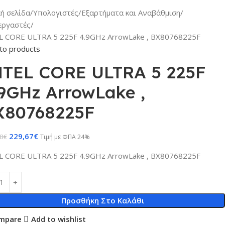
κή σελίδα
Υπολογιστές
Εξαρτήματα και Αναβάθμιση
εργαστές
L CORE ULTRA 5 225F 4.9GHz ArrowLake , BX80768225F
to products
NTEL CORE ULTRA 5 225F
9GHz ArrowLake ,
X80768225F
229,67
€
8
€
Τιμή με ΦΠΑ 24%
L CORE ULTRA 5 225F 4.9GHz ArrowLake , BX80768225F
Προσθήκη Στο Καλάθι
mpare
Add to wishlist