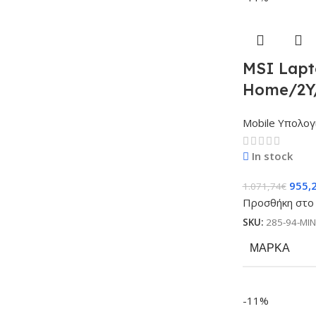
MSI Lapt
Home/2Y/
Mobile Υπολογ
In stock
955,
1.071,74
€
Προσθήκη στο 
SKU:
285-94-MI
ΜΆΡΚΑ
-11%