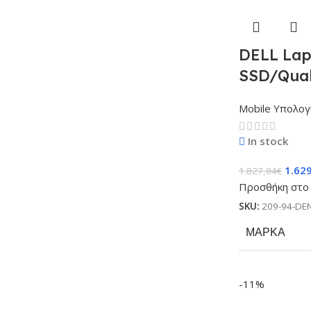
DELL Lap
SSD/Qual
Mobile Υπολογ
In stock
1.62
1.827,84
€
Προσθήκη στο 
SKU:
209-94-DE
ΜΆΡΚΑ
-11%