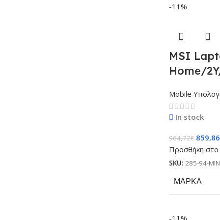
-11%
MSI Lapt
Home/2Y/
Mobile Υπολογ
In stock
859,86
964,72
€
Προσθήκη στο 
SKU:
285-94-MI
ΜΆΡΚΑ
-11%