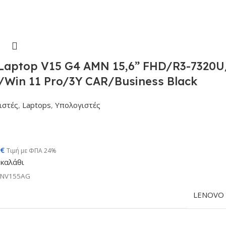
aptop V15 G4 AMN 15,6” FHD/R3-7320
/Win 11 Pro/3Y CAR/Business Black
ιστές
,
Laptops
,
Υπολογιστές
€
Τιμή με ΦΠΑ 24%
καλάθι
PNV155AG
LENOVO