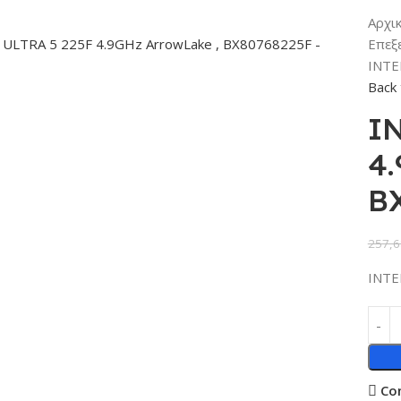
Αρχι
Επεξ
INTE
Back 
I
4.
B
257,6
INTE
Co