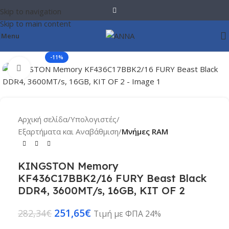
Skip to navigation
Skip to main content
Menu
-11%
Click to enlarge
Αρχική σελίδα
Υπολογιστές
Εξαρτήματα και Αναβάθμιση
Μνήμες RAM
KINGSTON Memory
KF436C17BBK2/16 FURY Beast Black
DDR4, 3600MT/s, 16GB, KIT OF 2
251,65
€
282,34
€
Τιμή με ΦΠΑ 24%