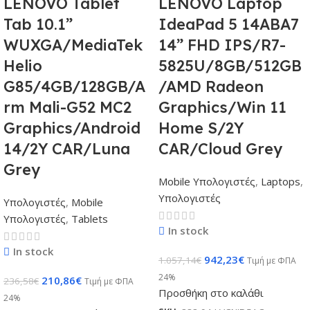
LENOVO Tablet
LENOVO Laptop
Tab 10.1”
IdeaPad 5 14ABA7
WUXGA/MediaTek
14” FHD IPS/R7-
Helio
5825U/8GB/512GB
G85/4GB/128GB/A
/AMD Radeon
rm Mali-G52 MC2
Graphics/Win 11
Graphics/Android
Home S/2Y
14/2Y CAR/Luna
CAR/Cloud Grey
Grey
Mobile Υπολογιστές
,
Laptops
,
Υπολογιστές
Υπολογιστές
,
Mobile
Υπολογιστές
,
Tablets
In stock
In stock
942,23
€
1.057,14
€
Τιμή με ΦΠΑ
24%
210,86
€
236,58
€
Τιμή με ΦΠΑ
Προσθήκη στο καλάθι
24%