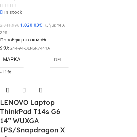
In stock
1.820,03
€
2.041,99
€
Τιμή με ΦΠΑ
24%
Προσθήκη στο καλάθι
SKU:
244-94-DENSR7441A
ΜΆΡΚΑ
DELL
-11%
LENOVO Laptop
ThinkPad T14s G6
14” WUXGA
IPS/Snapdragon X