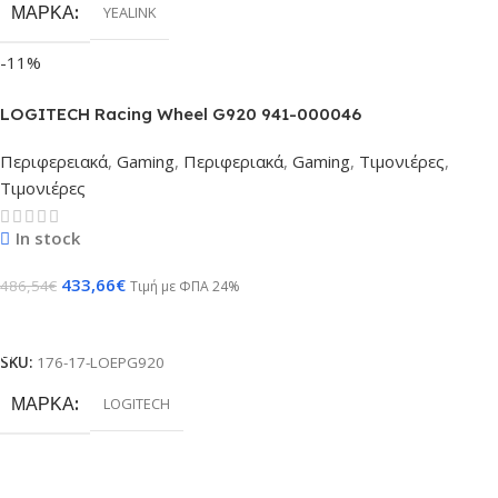
ΜΆΡΚΑ
YEALINK
-11%
LOGITECH Racing Wheel G920 941-000046
Περιφερειακά
,
Gaming
,
Περιφεριακά
,
Gaming
,
Τιμονιέρες
,
Τιμονιέρες
In stock
433,66
€
486,54
€
Τιμή με ΦΠΑ 24%
Προσθήκη Στο Καλάθι
SKU:
176-17-LOEPG920
ΜΆΡΚΑ
LOGITECH