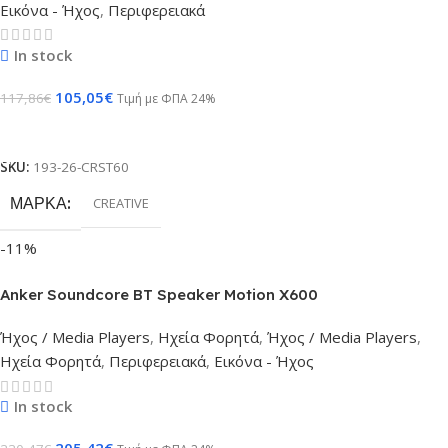
Εικόνα - Ήχος
,
Περιφερειακά
In stock
105,05
€
117,86
€
Τιμή με ΦΠΑ 24%
Προσθήκη Στο Καλάθι
SKU:
193-26-CRST60
ΜΆΡΚΑ
CREATIVE
-11%
Anker Soundcore BT Speaker Motion X600
Ήχος / Media Players
,
Ηχεία Φορητά
,
Ήχος / Media Players
,
Ηχεία Φορητά
,
Περιφερειακά
,
Εικόνα - Ήχος
In stock