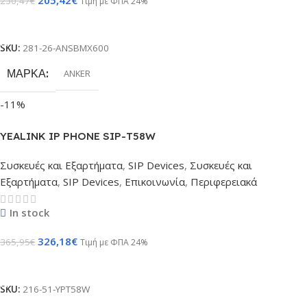
205,42
€
230,47
€
Τιμή με ΦΠΑ 24%
Προσθήκη Στο Καλάθι
SKU:
281-26-ANSBMX600
ΜΆΡΚΑ
ANKER
-11%
YEALINK IP PHONE SIP-T58W
Συσκευές και Εξαρτήματα
,
SIP Devices
,
Συσκευές και
Εξαρτήματα
,
SIP Devices
,
Επικοινωνία
,
Περιφερειακά
In stock
326,18
€
365,95
€
Τιμή με ΦΠΑ 24%
Προσθήκη Στο Καλάθι
SKU:
216-51-YPT58W