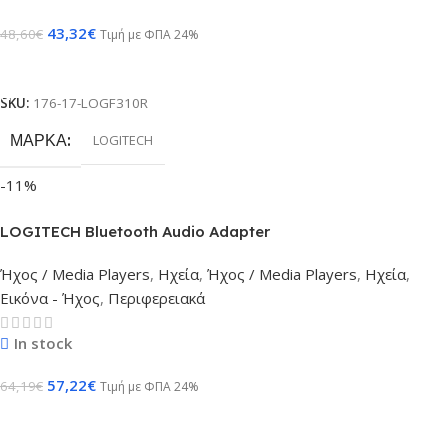
43,32
€
48,60
€
Τιμή με ΦΠΑ 24%
Προσθήκη Στο Καλάθι
SKU:
176-17-LOGF310R
ΜΆΡΚΑ
LOGITECH
-11%
LOGITECH Bluetooth Audio Adapter
Ήχος / Media Players
,
Ηχεία
,
Ήχος / Media Players
,
Ηχεία
,
Εικόνα - Ήχος
,
Περιφερειακά
In stock
57,22
€
64,19
€
Τιμή με ΦΠΑ 24%
Προσθήκη Στο Καλάθι