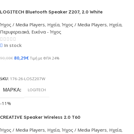
LOGITECH Bluetooth Speaker Z207, 2.0 White
Ήχος / Media Players
,
Ηχεία
,
Ήχος / Media Players
,
Ηχεία
,
Περιφερειακά
,
Εικόνα - Ήχος
In stock
80,29
€
90,08
€
Τιμή με ΦΠΑ 24%
Προσθήκη Στο Καλάθι
SKU:
176-26-LOSZ207W
ΜΆΡΚΑ
LOGITECH
-11%
CREATIVE Speaker Wireless 2.0 T60
Ήχος / Media Players
,
Ηχεία
,
Ήχος / Media Players
,
Ηχεία
,