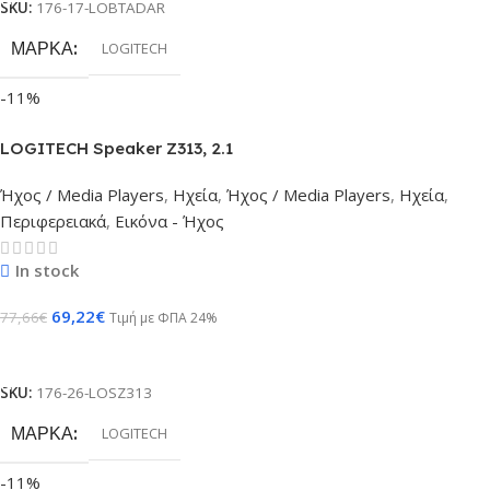
SKU:
176-17-LOBTADAR
ΜΆΡΚΑ
LOGITECH
-11%
LOGITECH Speaker Z313, 2.1
Ήχος / Media Players
,
Ηχεία
,
Ήχος / Media Players
,
Ηχεία
,
Περιφερειακά
,
Εικόνα - Ήχος
In stock
69,22
€
77,66
€
Τιμή με ΦΠΑ 24%
Προσθήκη Στο Καλάθι
SKU:
176-26-LOSZ313
ΜΆΡΚΑ
LOGITECH
-11%