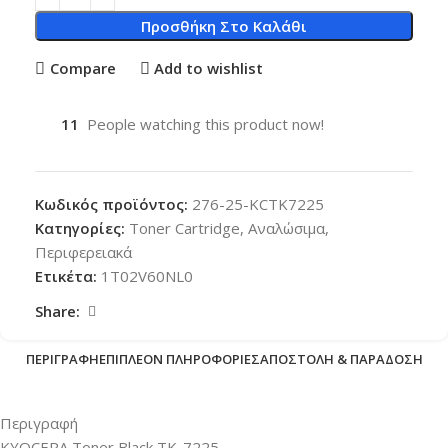
Προσθήκη Στο Καλάθι
Compare
Add to wishlist
11
People watching this product now!
Κωδικός προϊόντος:
276-25-KCTK7225
Κατηγορίες:
Toner Cartridge
,
Αναλώσιμα
,
Περιφερειακά
Ετικέτα:
1T02V60NL0
Share:
ΠΕΡΙΓΡΑΦΉ
ΕΠΙΠΛΈΟΝ ΠΛΗΡΟΦΟΡΊΕΣ
ΑΠΟΣΤΟΛΉ & ΠΑΡΆΔΟΣΗ
Περιγραφή
KYOCERA Toner Black TK-7225