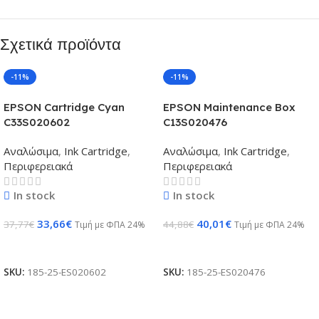
Σχετικά προϊόντα
-11%
-11%
EPSON Cartridge Cyan
EPSON Maintenance Box
C33S020602
C13S020476
Αναλώσιμα
,
Ink Cartridge
,
Αναλώσιμα
,
Ink Cartridge
,
Περιφερειακά
Περιφερειακά
In stock
In stock
33,66
€
40,01
€
37,77
€
44,88
€
Τιμή με ΦΠΑ 24%
Τιμή με ΦΠΑ 24%
Προσθήκη Στο Καλάθι
Προσθήκη Στο Καλάθι
SKU:
185-25-ES020602
SKU:
185-25-ES020476