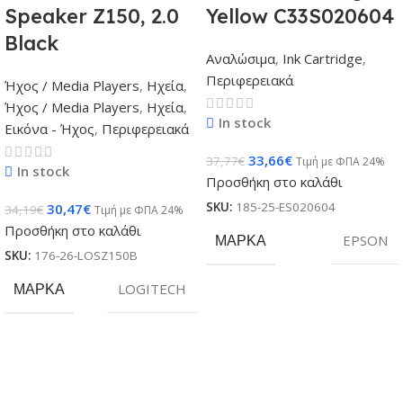
Speaker Z150, 2.0
Yellow C33S020604
Black
Αναλώσιμα
,
Ink Cartridge
,
Περιφερειακά
Ήχος / Media Players
,
Ηχεία
,
Ήχος / Media Players
,
Ηχεία
,
In stock
Εικόνα - Ήχος
,
Περιφερειακά
33,66
€
37,77
€
Τιμή με ΦΠΑ 24%
In stock
Προσθήκη στο καλάθι
SKU:
185-25-ES020604
30,47
€
34,19
€
Τιμή με ΦΠΑ 24%
Προσθήκη στο καλάθι
ΜΆΡΚΑ
EPSON
SKU:
176-26-LOSZ150B
ΜΆΡΚΑ
LOGITECH