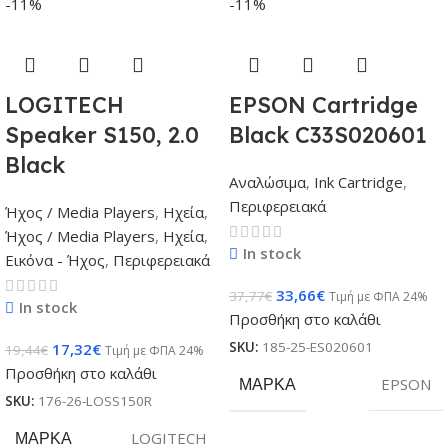
-11%
-11%
LOGITECH
EPSON Cartridge
Speaker S150, 2.0
Black C33S020601
Black
Αναλώσιμα
,
Ink Cartridge
,
Περιφερειακά
Ήχος / Media Players
,
Ηχεία
,
Ήχος / Media Players
,
Ηχεία
,
In stock
Εικόνα - Ήχος
,
Περιφερειακά
33,66
€
37,77
€
Τιμή με ΦΠΑ 24%
In stock
Προσθήκη στο καλάθι
SKU:
185-25-ES020601
17,32
€
19,44
€
Τιμή με ΦΠΑ 24%
Προσθήκη στο καλάθι
ΜΆΡΚΑ
EPSON
SKU:
176-26-LOSS150R
ΜΆΡΚΑ
LOGITECH