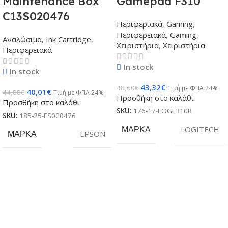
Maintenance Box
Gamepad F310
C13S020476
Περιφεριακά
,
Gaming
,
Περιφερειακά
,
Gaming
,
Αναλώσιμα
,
Ink Cartridge
,
Χειριστήρια
,
Χειριστήρια
Περιφερειακά
In stock
In stock
43,32
€
48,60
€
Τιμή με ΦΠΑ 24%
40,01
€
44,88
€
Τιμή με ΦΠΑ 24%
Προσθήκη στο καλάθι
Προσθήκη στο καλάθι
SKU:
176-17-LOGF310R
SKU:
185-25-ES020476
ΜΆΡΚΑ
LOGITECH
ΜΆΡΚΑ
EPSON