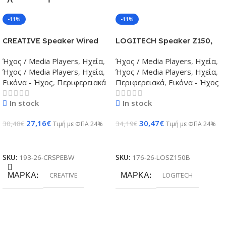
-11%
-11%
CREATIVE Speaker Wired
LOGITECH Speaker Z150,
2.0 Pebble White
2.0 Black
Ήχος / Media Players
,
Ηχεία
,
Ήχος / Media Players
,
Ηχεία
,
Ήχος / Media Players
,
Ηχεία
,
Ήχος / Media Players
,
Ηχεία
,
Εικόνα - Ήχος
,
Περιφερειακά
Περιφερειακά
,
Εικόνα - Ήχος
In stock
In stock
27,16
€
30,47
€
30,48
€
34,19
€
Τιμή με ΦΠΑ 24%
Τιμή με ΦΠΑ 24%
Προσθήκη Στο Καλάθι
Προσθήκη Στο Καλάθι
SKU:
193-26-CRSPEBW
SKU:
176-26-LOSZ150B
ΜΆΡΚΑ
ΜΆΡΚΑ
CREATIVE
LOGITECH