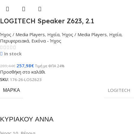
LOGITECH Speaker Z623, 2.1
Ήχος / Media Players
,
Ηχεία
,
Ήχος / Media Players
,
Ηχεία
,
Περιφερειακά
,
Εικόνα - Ήχος
In stock
257,98
€
289,44
€
Τιμή με ΦΠΑ 24%
Προσθήκη στο καλάθι
SKU:
176-26-LOSZ623
ΜΆΡΚΑ
LOGITECH
ΚΥΡΙΑΚΟΥ ΑΝΝΑ
Ήρας 10, Βέροια