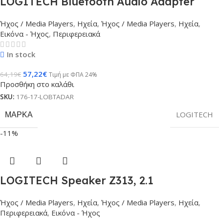
LOGITECH Bluetooth Audio Adapter
Ήχος / Media Players
,
Ηχεία
,
Ήχος / Media Players
,
Ηχεία
,
Εικόνα - Ήχος
,
Περιφερειακά
In stock
57,22
€
64,19
€
Τιμή με ΦΠΑ 24%
Προσθήκη στο καλάθι
SKU:
176-17-LOBTADAR
ΜΆΡΚΑ
LOGITECH
-11%
LOGITECH Speaker Z313, 2.1
Ήχος / Media Players
,
Ηχεία
,
Ήχος / Media Players
,
Ηχεία
,
Περιφερειακά
,
Εικόνα - Ήχος