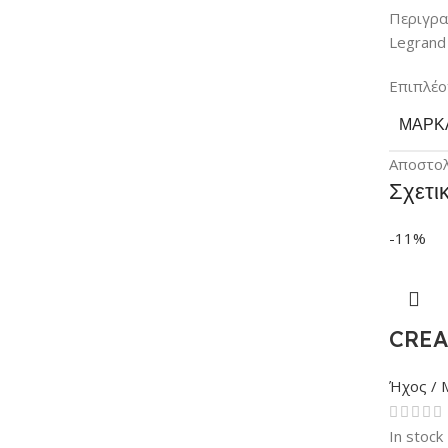
Περιγρ
Legrand 
Επιπλέο
ΜΆΡΚ
Αποστο
Σχετι
-11%
CREA
Ήχος / 
In stock