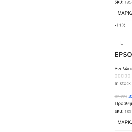
SKU:
185
ΜΆΡΚ
-11%
EPSO
Αναλώσ
In stock
3
37,77
€
Προσθήκ
SKU:
185
ΜΆΡΚ