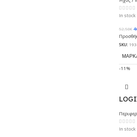
Ήχος / 
In stock
4
52,58
€
Προσθήκ
SKU:
193
ΜΆΡΚ
-11%
LOGI
Περιφερ
In stock