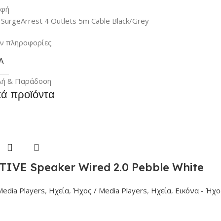
αφή
SurgeArrest 4 Outlets 5m Cable Black/Grey
ν πληροφορίες
Α
λή & Παράδοση
κά προϊόντα
TIVE Speaker Wired 2.0 Pebble White
Media Players
,
Ηχεία
,
Ήχος / Media Players
,
Ηχεία
,
Εικόνα - Ήχο