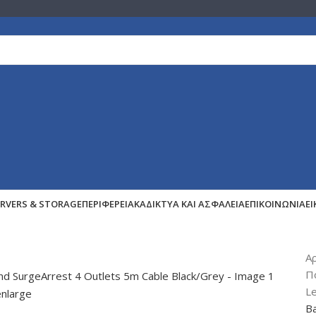
ERVERS & STORAGE
ΠΕΡΙΦΕΡΕΙΑΚΆ
ΔΊΚΤΥΑ ΚΑΙ ΑΣΦΆΛΕΙΑ
ΕΠΙΚΟΙΝΩΝΊΑ
Ε
Α
Π
Le
enlarge
Ba