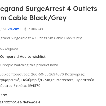
egrand SurgeArrest 4 Outlets
5m Cable Black/Grey
24,20
€
,15
€
Τιμή με ΦΠΑ 24%
grand SurgeArrest 4 Outlets 5m Cable Black/Grey
ξαντλημένο
Compare
Add to wishlist
9
People watching this product now!
ωδικός προϊόντος:
266-60-LEG694570
Κατηγορίες:
εριφερειακά
,
Πολύμπριζα - Surge Protectors
,
Προστασία
εύματος
Ετικέτα:
694570
hare:
Σ
ΑΠΟΣΤΟΛΉ & ΠΑΡΆΔΟΣΗ