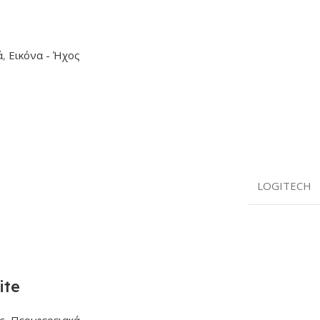
ά
,
Εικόνα - Ήχος
LOGITECH
ite