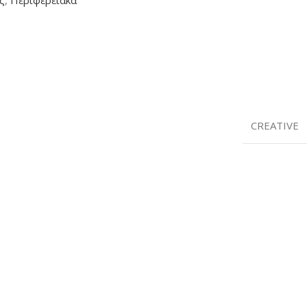
ς
,
Περιφερειακά
CREATIVE