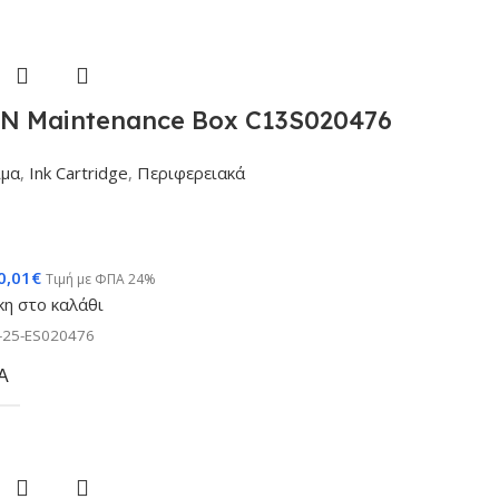
N Maintenance Box C13S020476
ιμα
,
Ink Cartridge
,
Περιφερειακά
0,01
€
Τιμή με ΦΠΑ 24%
η στο καλάθι
-25-ES020476
Α