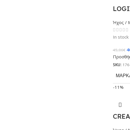
LOGI
Ήχος / 
In stock
4
45,06
€
Προσθήκ
SKU:
176
ΜΆΡΚ
-11%
CREAT