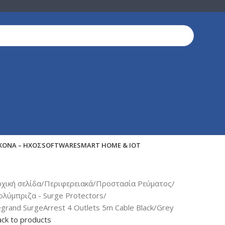
ΙΚΌΝΑ – ΉΧΟΣ
SOFTWARE
SMART HOME & IOT
ρχική σελίδα
Περιφερειακά
Προστασία Ρεύματος
ολύμπριζα - Surge Protectors
grand SurgeArrest 4 Outlets 5m Cable Black/Grey
ck to products