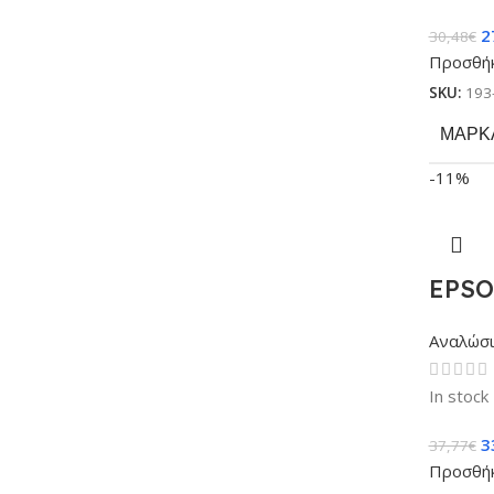
2
30,48
€
Προσθήκ
SKU:
193
ΜΆΡΚ
-11%
EPSO
Αναλώσ
In stock
3
37,77
€
Προσθήκ