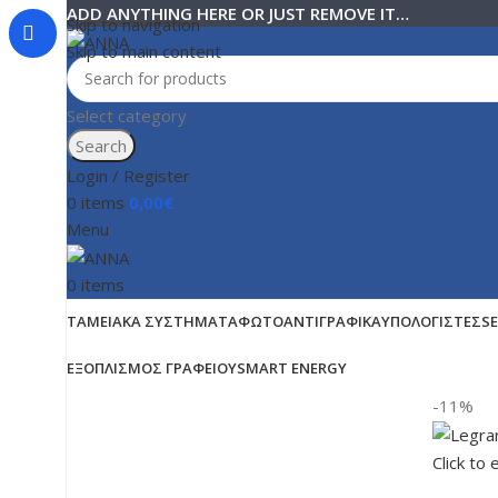
ADD ANYTHING HERE OR JUST REMOVE IT…
Skip to navigation
Skip to main content
Select category
Search
Login / Register
0
items
0,00
€
Menu
0
items
ΤΑΜΕΙΑΚΆ ΣΥΣΤΉΜΑΤΑ
ΦΩΤΟΑΝΤΙΓΡΑΦΙΚΆ
ΥΠΟΛΟΓΙΣΤΈΣ
S
ΕΞΟΠΛΙΣΜΌΣ ΓΡΑΦΕΊΟΥ
SMART ENERGY
-11%
Click to 