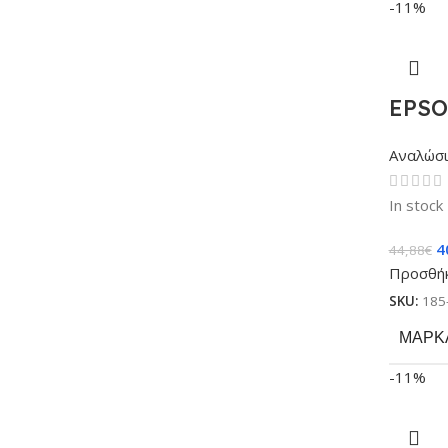
-11%
EPSO
Αναλώσ
In stock
4
44,88
€
Προσθήκ
SKU:
185
ΜΆΡΚ
-11%