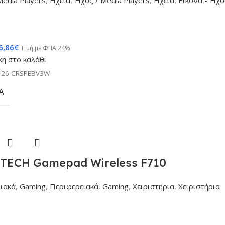
Media Players
,
Ηχεία
,
Ήχος / Media Players
,
Ηχεία
,
Εικόνα - Ήχο
6,86
€
Τιμή με ΦΠΑ 24%
η στο καλάθι
-26-CRSPEBV3W
Α
TECH Gamepad Wireless F710
ιακά
,
Gaming
,
Περιφερειακά
,
Gaming
,
Χειριστήρια
,
Χειριστήρια