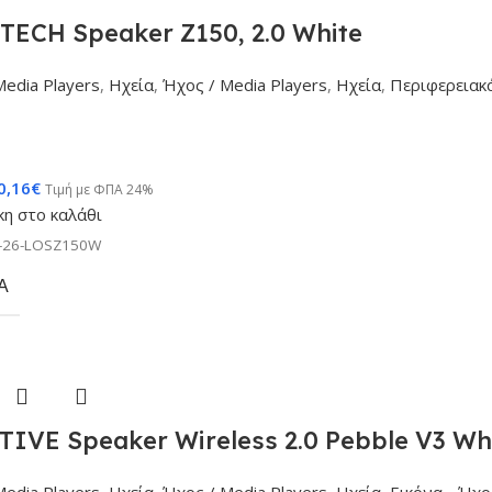
TECH Speaker Z150, 2.0 White
Media Players
,
Ηχεία
,
Ήχος / Media Players
,
Ηχεία
,
Περιφερειακ
0,16
€
Τιμή με ΦΠΑ 24%
η στο καλάθι
-26-LOSZ150W
Α
IVE Speaker Wireless 2.0 Pebble V3 Wh