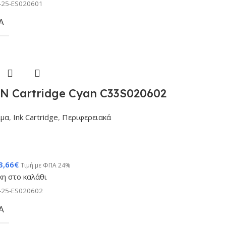
-25-ES020601
Α
N Cartridge Cyan C33S020602
ιμα
,
Ink Cartridge
,
Περιφερειακά
3,66
€
Τιμή με ΦΠΑ 24%
η στο καλάθι
-25-ES020602
Α