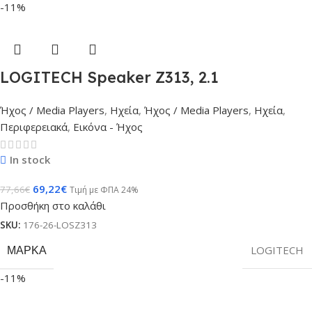
-11%
LOGITECH Speaker Z313, 2.1
Ήχος / Media Players
,
Ηχεία
,
Ήχος / Media Players
,
Ηχεία
,
Περιφερειακά
,
Εικόνα - Ήχος
In stock
69,22
€
77,66
€
Τιμή με ΦΠΑ 24%
Προσθήκη στο καλάθι
SKU:
176-26-LOSZ313
ΜΆΡΚΑ
LOGITECH
-11%