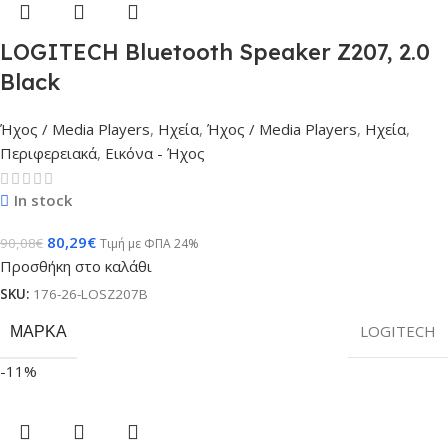
LOGITECH Bluetooth Speaker Z207, 2.0
Black
Ήχος / Media Players
,
Ηχεία
,
Ήχος / Media Players
,
Ηχεία
,
Περιφερειακά
,
Εικόνα - Ήχος
In stock
80,29
€
90,08
€
Τιμή με ΦΠΑ 24%
Προσθήκη στο καλάθι
SKU:
176-26-LOSZ207B
ΜΆΡΚΑ
LOGITECH
-11%