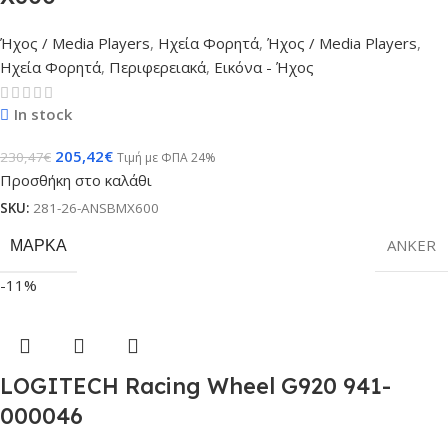
Ήχος / Media Players
,
Ηχεία Φορητά
,
Ήχος / Media Players
,
Ηχεία Φορητά
,
Περιφερειακά
,
Εικόνα - Ήχος
In stock
205,42
€
230,47
€
Τιμή με ΦΠΑ 24%
Προσθήκη στο καλάθι
SKU:
281-26-ANSBMX600
ΜΆΡΚΑ
ANKER
-11%
LOGITECH Racing Wheel G920 941-
000046