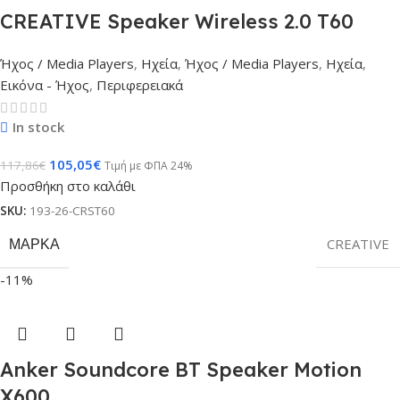
CREATIVE Speaker Wireless 2.0 T60
Ήχος / Media Players
,
Ηχεία
,
Ήχος / Media Players
,
Ηχεία
,
Εικόνα - Ήχος
,
Περιφερειακά
In stock
105,05
€
117,86
€
Τιμή με ΦΠΑ 24%
Προσθήκη στο καλάθι
SKU:
193-26-CRST60
ΜΆΡΚΑ
CREATIVE
-11%
Anker Soundcore BT Speaker Motion
X600