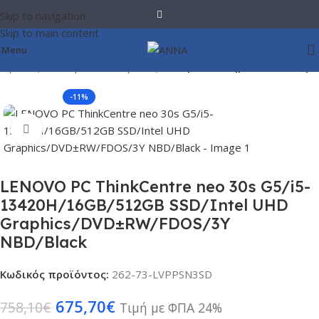
Skip to navigation
Skip to main content
Menu
ογιστές
Σταθεροί Υπολογιστές
Έτοιμα Συστήματα Desktop
-11%
Click to enlarge
LENOVO PC ThinkCentre neo 30s G5/i5-
13420H/16GB/512GB SSD/Intel UHD
Graphics/DVD±RW/FDOS/3Y
NBD/Black
Κωδικός προϊόντος:
262-73-LVPPSN3SD
675,70
€
758,10
€
Τιμή με ΦΠΑ 24%