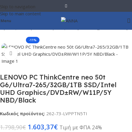
Skip to navigation
Skip to main content
Menu
ογιστές
Σταθεροί Υπολογιστές
Έτοιμα Συστήματα Desktop
-11%
Click to enlarge
LENOVO PC ThinkCentre neo 50t
G6/Ultra7-265/32GB/1TB SSD/Intel
UHD Graphics/DVD±RW/W11P/5Y
NBD/Black
Κωδικός προϊόντος:
262-73-LVPPTN5TI
1.603,37
€
1.798,90
€
Τιμή με ΦΠΑ 24%