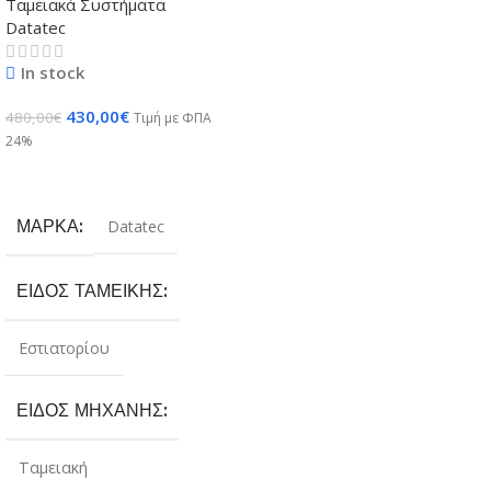
Ταμειακά Συστήματα
Datatec
In stock
430,00
€
480,00
€
Τιμή με ΦΠΑ
24%
Προσθήκη Στο Καλάθι
ΜΆΡΚΑ
Datatec
ΕΊΔΟΣ ΤΑΜΕΙΚΉΣ
Εστιατορίου
ΕΊΔΟΣ ΜΗΧΑΝΉΣ
Ταμειακή