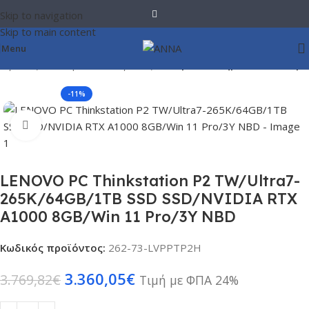
Skip to navigation
Skip to main content
Menu
ογιστές
Σταθεροί Υπολογιστές
Έτοιμα Συστήματα Desktop
-11%
Click to enlarge
LENOVO PC Thinkstation P2 TW/Ultra7-
265K/64GB/1TB SSD SSD/NVIDIA RTX
A1000 8GB/Win 11 Pro/3Y NBD
Κωδικός προϊόντος:
262-73-LVPPTP2H
3.360,05
€
3.769,82
€
Τιμή με ΦΠΑ 24%