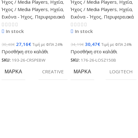
Ήχος / Media Players
,
Ηχεία
,
Ήχος / Media Players
,
Ηχεία
,
Ήχος / Media Players
,
Ηχεία
,
Ήχος / Media Players
,
Ηχεία
,
Εικόνα - Ήχος
,
Περιφερειακά
Εικόνα - Ήχος
,
Περιφερειακά
In stock
In stock
27,16
€
30,47
€
30,48
€
34,19
€
Τιμή με ΦΠΑ 24%
Τιμή με ΦΠΑ 24%
Προσθήκη στο καλάθι
Προσθήκη στο καλάθι
SKU:
193-26-CRSPEBW
SKU:
176-26-LOSZ150B
ΜΆΡΚΑ
CREATIVE
ΜΆΡΚΑ
LOGITECH