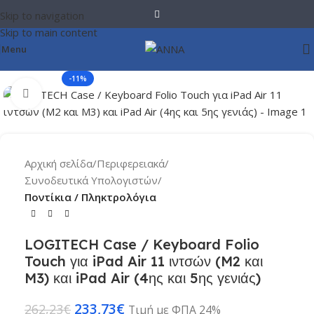
Skip to navigation
Skip to main content
Menu
-11%
Click to enlarge
Αρχική σελίδα
Περιφερειακά
Συνοδευτικά Υπολογιστών
Ποντίκια / Πληκτρολόγια
LOGITECH Case / Keyboard Folio
Touch για iPad Air 11 ιντσών (M2 και
M3) και iPad Air (4ης και 5ης γενιάς)
233,73
€
262,23
€
Τιμή με ΦΠΑ 24%