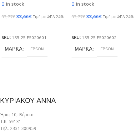
In stock
In stock
33,66
€
33,66
€
37,77
€
37,77
€
Τιμή με ΦΠΑ 24%
Τιμή με ΦΠΑ 24%
Προσθήκη Στο Καλάθι
Προσθήκη Στο Καλάθι
SKU:
185-25-ES020601
SKU:
185-25-ES020602
ΜΆΡΚΑ
ΜΆΡΚΑ
EPSON
EPSON
ΚΥΡΙΑΚΟΥ ΑΝΝΑ
Ήρας 10, Βέροια
Τ.Κ. 59131
Τηλ. 2331 300959