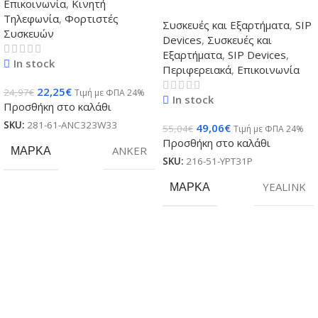
Επικοινωνία
,
Κινητή
Τηλεφωνία
,
Φορτιστές
Συσκευές και Εξαρτήματα
,
SIP
Συσκευών
Devices
,
Συσκευές και
Εξαρτήματα
,
SIP Devices
,
In stock
Περιφερειακά
,
Επικοινωνία
22,25
€
24,97
€
Τιμή με ΦΠΑ 24%
In stock
Προσθήκη στο καλάθι
SKU:
281-61-ANC323W33
49,06
€
55,04
€
Τιμή με ΦΠΑ 24%
Προσθήκη στο καλάθι
ΜΆΡΚΑ
ANKER
SKU:
216-51-YPT31P
ΜΆΡΚΑ
YEALINK