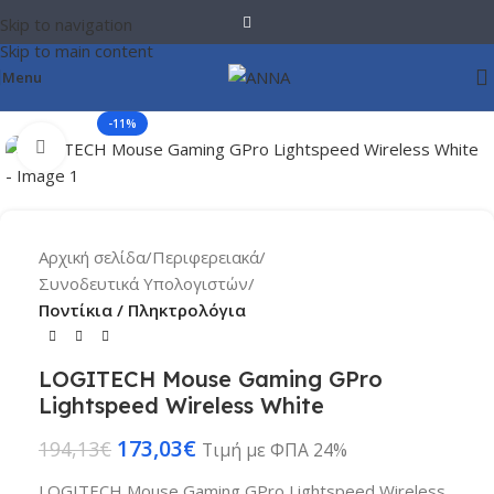
Skip to navigation
Skip to main content
Menu
-11%
Click to enlarge
Αρχική σελίδα
Περιφερειακά
Συνοδευτικά Υπολογιστών
Ποντίκια / Πληκτρολόγια
LOGITECH Mouse Gaming GPro
Lightspeed Wireless White
173,03
€
194,13
€
Τιμή με ΦΠΑ 24%
LOGITECH Mouse Gaming GPro Lightspeed Wireless