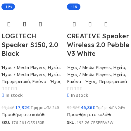
-11%
-11%
LOGITECH
CREATIVE Speaker
Speaker S150, 2.0
Wireless 2.0 Pebble
Black
V3 White
Ήχος / Media Players
,
Ηχεία
,
Ήχος / Media Players
,
Ηχεία
,
Ήχος / Media Players
,
Ηχεία
,
Ήχος / Media Players
,
Ηχεία
,
Περιφερειακά
,
Εικόνα - Ήχος
Εικόνα - Ήχος
,
Περιφερειακά
In stock
In stock
17,32
€
46,86
€
19,44
€
52,58
€
Τιμή με ΦΠΑ 24%
Τιμή με ΦΠΑ 24%
Προσθήκη στο καλάθι
Προσθήκη στο καλάθι
SKU:
176-26-LOSS150R
SKU:
193-26-CRSPEBV3W